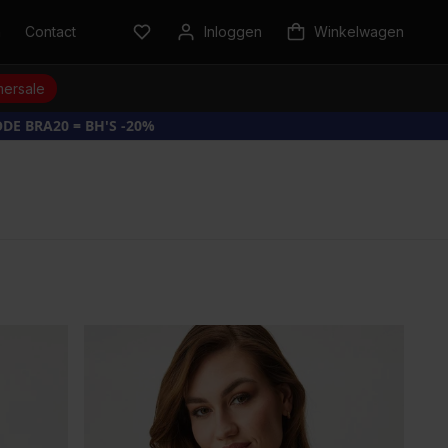
n
Contact
Inloggen
Winkelwagen
ersale
DE BRA20 = BH'S -20%