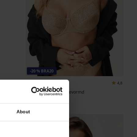
-20 % BRA20
4,8
Bh Ammy half-voorgevormd
32,99 €
26,39 €
code
BRA20
About