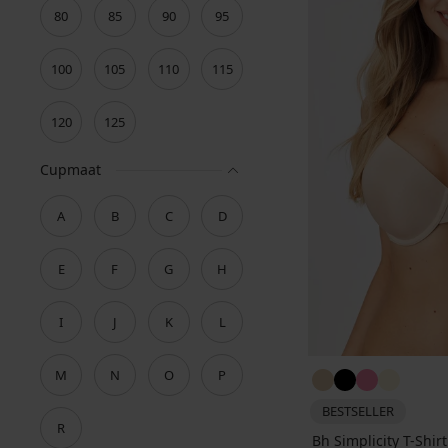
80
85
90
95
100
105
110
115
120
125
Cupmaat
A
B
C
D
E
F
G
H
I
J
K
L
M
N
O
P
BESTSELLER
R
Bh Simplicity T-Shi