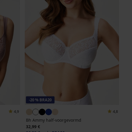
-20 % BRA20
4,9
4,8
Bh Ammy half-voorgevormd
32,99 €