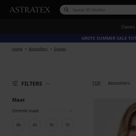
Dames
GROTE SUMMER SALE TOT
Home
Bestsellers
Dames
FILTERS
TOP
Bestsellers
Maat
Omtrek maat
60
65
70
75