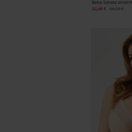
Beha Sonata onvers
Korting
Oorspronkeli
32,49 €
64,99 €