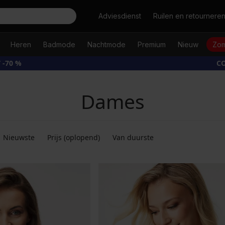
Zoeken
Adviesdienst
Ruilen en retournere
Heren
Badmode
Nachtmode
Premium
Nieuw
Zom
 -70 %
CO
Dames
Nieuwste
Prijs (oplopend)
Van duurste