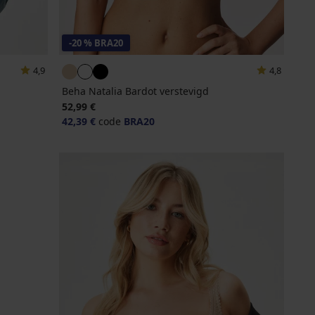
-20 % BRA20
4,9
4,8
Beha Natalia Bardot verstevigd
52,99 €
42,39 €
code
BRA20