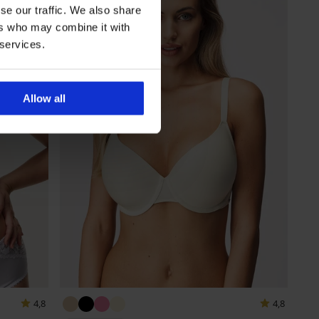
se our traffic. We also share
ers who may combine it with
 services.
Allow all
4,8
4,8