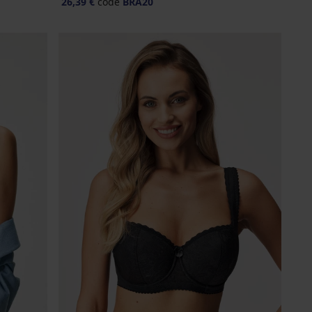
26,39 €
code
BRA20