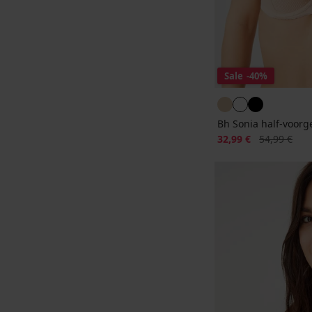
Sale
-40%
Bh Sonia half-voor
Korting
Oorspronkeli
32,99 €
54,99 €