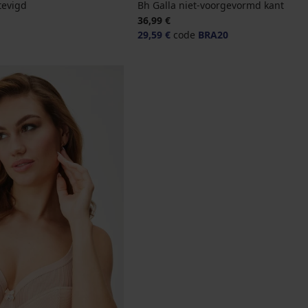
tevigd
Bh Galla niet-voorgevormd kant
jke prijs
36,99 €
29,59 €
code
BRA20