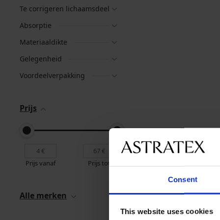
Te corrigeren lichaamsdeel
Absorptie
Materiaaldikte
Gelegenheid
Voordeelverpakking
Prijs
Prijs vanaf
Prijs tot
Consent
Alle merken
This website uses cookies