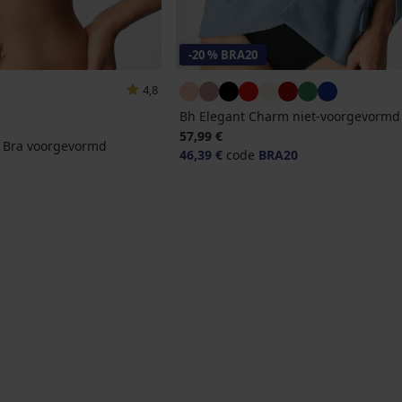
-20 % BRA20
4,8
Bh Elegant Charm niet-voorgevormd
57,99 €
rt Bra voorgevormd
46,39 €
code
BRA20