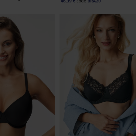
46,39 €
code
BRA20