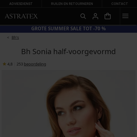
ADVIESDIENST
RUILEN EN RETOURNEREN
CONTACT
CODE BRA20 = BH'S -20%
Bh's
Bh Sonia half-voorgevormd
4,8
|
253
beoordeling