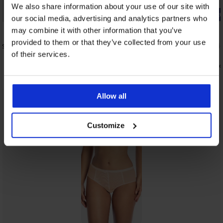
Sale
We also share information about your use of our site with
Korting -30%
-20% BRA2
our social media, advertising and analytics partners who
4,8
4,9
may combine it with other information that you’ve
provided to them or that they’ve collected from your use
rstevigd
Bh Jenny niet-voorgevormd
Bh Galla ni
36,39 €
36,99 €
of their services.
51,99 €
29,59 €
code
Allow all
Uit dezelfde collectie
Tonen
Customize