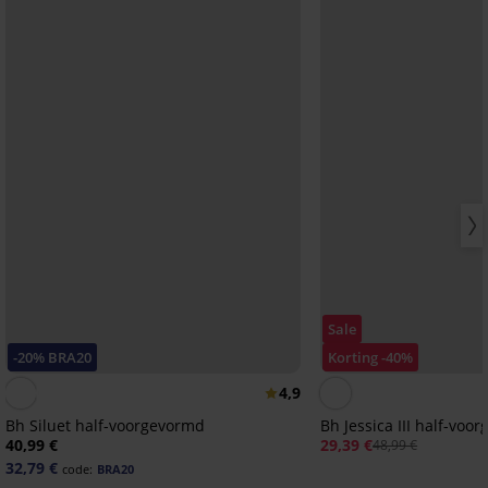
Sale
-20% BRA20
Korting -40%
4,9
Bh Siluet half-voorgevormd
Bh Jessica III half-voo
40,99 €
29,39 €
48,99 €
32,79 €
code:
BRA20