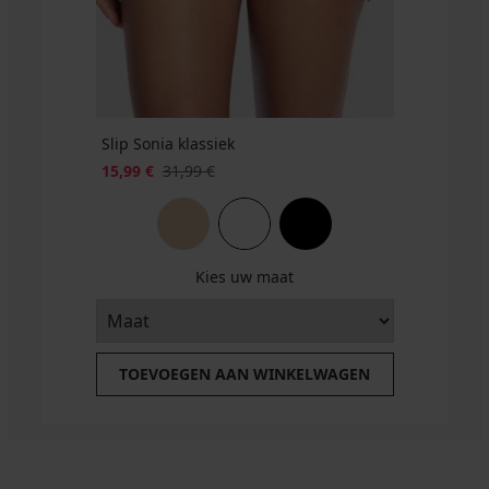
55,99
code
BRA20
€
BRA20
Slip Sonia klassiek
15,99 €
31,99 €
Kies uw maat
TOEVOEGEN AAN WINKELWAGEN