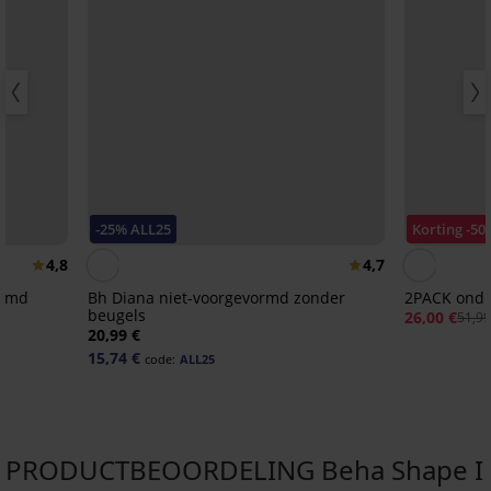
-25% ALL25
Korting -50
4,8
4,7
ormd
Bh Diana niet-voorgevormd zonder
2PACK onde
beugels
26,00 €
51,99
20,99 €
15,74 €
code:
ALL25
PRODUCTBEOORDELING Beha Shape I