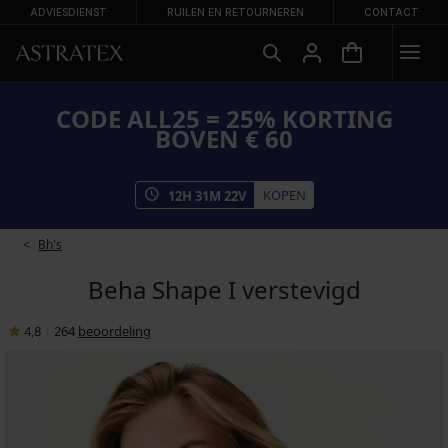
ADVIESDIENST
RUILEN EN RETOURNEREN
CONTACT
CODE ALL25 = 25% KORTING
BOVEN € 60
KOPEN
12
H
31
M
22
V
Bh's
Beha Shape I verstevigd
4,8
|
264
beoordeling