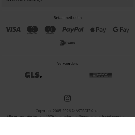
Betaalmethoden
Vervoerders
Copyright 2005-2026 © ASTRATEX a.s.
Alle prijzen zijn inclusief BTW en andere heffingen en exclusief eventuele
verzendkosten en servicekosten.
Programia – webshops