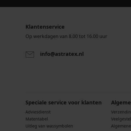
Klantenservice
Op werkdagen van 8.00 tot 16.00 uur
info@astratex.nl
Door het invoeren van je e-mailadres ga je akkoord
persoonsgegevens in overeenstemming met de voo
persoonsgegevens
.
Speciale service voor klanten
Algeme
Adviesdienst
Verzendin
Matentabel
Veelgeste
Uitleg van wassymbolen
Algemene