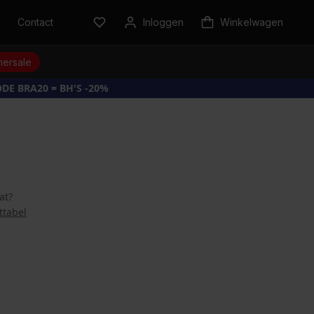
n
Contact
Inloggen
Winkelwagen
ersale
DE BRA20 = BH'S -20%
at?
ttabel