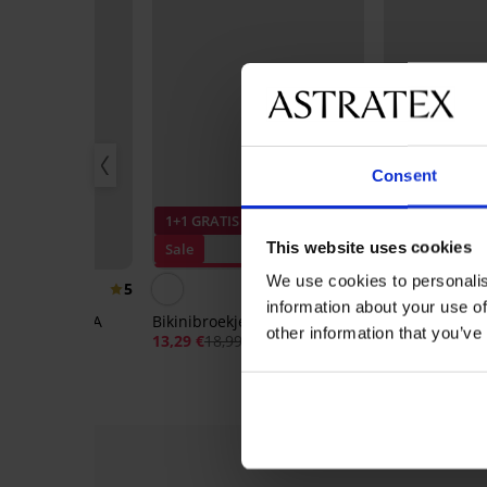
Consent
1+1 GRATIS
This website uses cookies
Sale
30%
Korting -50%
Korting -30%
We use cookies to personalis
5
5
information about your use of
kje DIVA by IVA
Bikinibroekje Satin Pink I
Bikini ColorPo
other information that you’ve
Babydoll
13,29 €
18,99 €
13,50 €
26,98 €
99 €