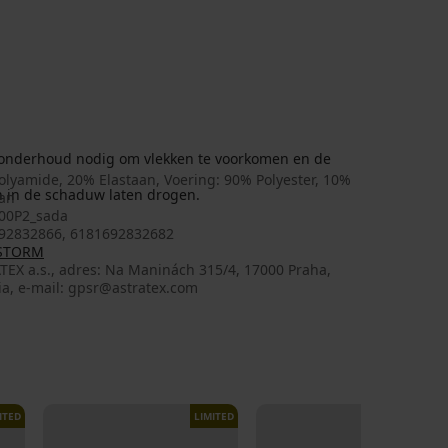
 onderhoud nodig om vlekken te voorkomen en de
olyamide, 20% Elastaan, Voering: 90% Polyester, 10%
n in de schaduw laten drogen.
aan
00P2_sada
92832866, 6181692832682
 STORM
TEX a.s., adres: Na Maninách 315/4, 17000 Praha,
ia, e-mail: gpsr@astratex.com
ITED
LIMITED
LIMITED