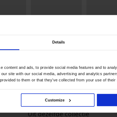
Details
Korting -50%
Korting -50%
e content and ads, to provide social media features and to analy
 our site with our social media, advertising and analytics partn
p Blue
Bikini Glowtide I
Bikini Glowtide II
 provided to them or that they’ve collected from your use of their
24,48 €
48,98 €
24,48 €
48,98 €
Customize
Uit dezelfde collectie