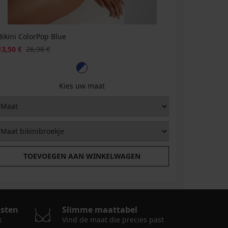
Bikini ColorPop Blue
Bikinibroe
13,50 €
26,98 €
6,50 €
12
Kies uw maat
T
TOEVOEGEN AAN WINKELWAGEN
osten
Slimme maattabel
k
Vind de maat die precies past