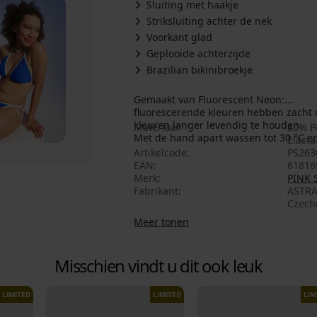
Sluiting met haakje
Striksluiting achter de nek
Voorkant glad
Geplooide achterzijde
Brazilian bikinibroekje
Gemaakt van Fluorescent Neon:
fluorescerende kleuren hebben zacht
kleuren langer levendig te houden.
Materiaal
80% P
Met de hand apart wassen tot 30 °C e
Elast
Artikelcode
PS263
EAN
61816
Merk
PINK
Fabrikant
ASTRA
Czech
Meer tonen
Misschien vindt u dit ook leuk
LIMITED
LIMITED
LIM