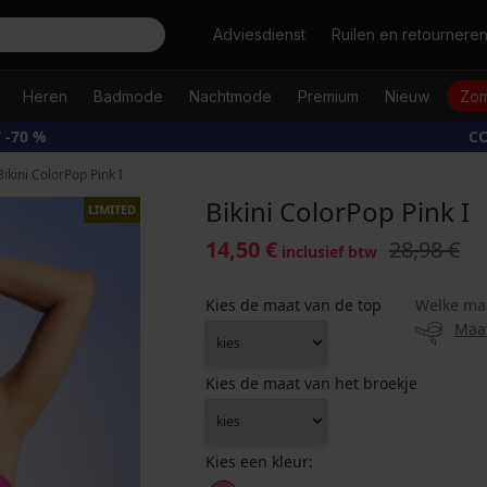
Zoeken
Adviesdienst
Ruilen en retournere
Heren
Badmode
Nachtmode
Premium
Nieuw
Zom
 -70 %
CO
Bikini ColorPop Pink I
Bikini ColorPop Pink I
LIMITED
14,50 €
28,98 €
inclusief btw
Kies de maat van de top
Welke ma
Maa
Kies de maat van het broekje
Kies een kleur: