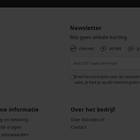
Newsletter
Mis geen enkele korting
nieuws
acties
p
 met de verwerking van
Ik wil me inschrijven voor de nieuwsb
rwaarden voor de
bescherming van
sales. Je kunt je op elk moment gratis 
ne informatie
Over het bedrijf
g en betaling
Over Astratex.nl
lde vragen
Contact
 voorwaarden