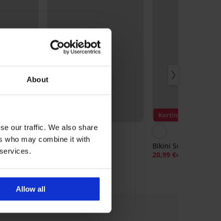
About
1+1 GRATIS
Sale
Korting -50%
Korting -50%
se our traffic. We also share
ers who may combine it with
Bikini Mene
Bikini Soléa
 services.
20,98 €
41,98 €
20,99 €
41,98 €
Allow all