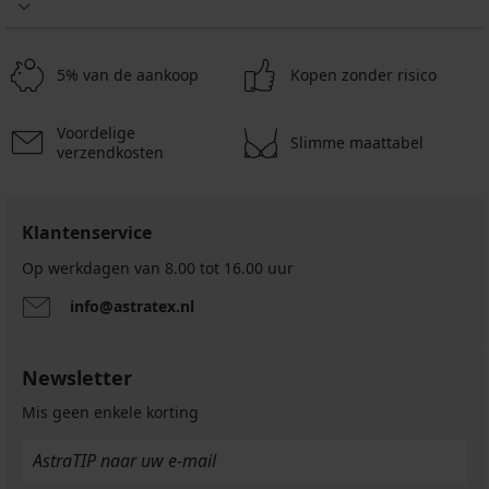
Taja
18,99
10,49
15,99
6,50
€
€
I
€
€
€
€
47,99
32,99
8,49
14,24
20,99
11,99
12,99
€
€
€
€
€
€
€
5% van de aankoop
Kopen zonder risico
16,99
code
code
€
ALL25
ALL25
Voordelige
Slimme maattabel
verzendkosten
Klantenservice
Op werkdagen van 8.00 tot 16.00 uur
info@astratex.nl
Newsletter
Mis geen enkele korting