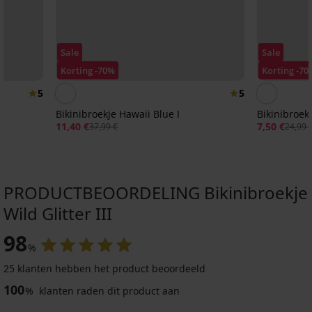
Sale
Sale
Korting -70%
Korting -70
5
5
Bikinibroekje Hawaii Blue I
Bikinibroe
11,40 €
7,50 €
37,99 €
24,99 
PRODUCTBEOORDELING Bikinibroekje
Wild Glitter III
Sale
Sale
-25 % ALL25
Sale
-30%
Sale
-50%
-25 % ALL25
-50%
-50%
-70%
ITED
LIMITED
98
LIMITED
LIMITED
%
4,9
5
4,8
5
4,6
5
5
25 klanten hebben het product beoordeeld
Bikinibroekje
Bikinibroekje
Bikinibroekje
Bikinibroekje
Bikinibroekje
Bikinibroekje
Bikinibroekje
100
Lili
PINK
Universal
Abeba
Lillian
Dalji
ColorPop
%
klanten raden dit product aan
STORM
bikini
II
Yellow
Pink
33,59
9,90