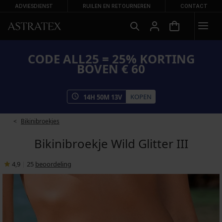
ADVIESDIENST
RUILEN EN RETOURNEREN
CONTACT
CODE ALL25 = 25% KORTING
BOVEN € 60
KOPEN
14
H
50
M
13
V
Bikinibroekjes
Bikinibroekje Wild Glitter III
4,9
|
25
beoordeling