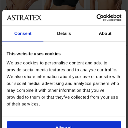
DAILY by IVA
Bh Flower I half-
Bh Grace Black half-
corrigerende half-
voorgevormd
voorgevormd
voorgevormde bh
57,99 €
42,39 €
Consent
Details
About
57,99 €
BESCHRIJVING
This website uses cookies
VERZENDING EN BETALING
We use cookies to personalise content and ads, to
RUILEN
provide social media features and to analyse our traffic.
ONDERHOUD EN WASSEN
We also share information about your use of our site with
our social media, advertising and analytics partners who
may combine it with other information that you’ve
Misschien vindt u dit ook leuk
provided to them or that they’ve collected from your use
of their services.
Allow all