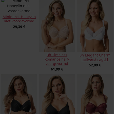
Minimizer Honeylin
niet-voorgevormd
29,39 €
Bh Timeless
Bh Elegant Charm
Romance half-
halfverstevigd I
voorgevormd
52,99 €
61,99 €