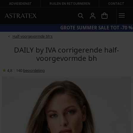
ADVIESDIENST
RUILEN EN RETOURNEREN
CONTACT
CODE BRA20 = BH'S -20%
Half-voorgevormde bh's
DAILY by IVA corrigerende half-
voorgevormde bh
4,8
|
140
beoordeling