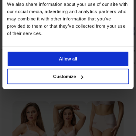
We also share information about your use of our site with
our social media, advertising and analytics partners who
may combine it with other information that you’ve
provided to them or that they’ve collected from your use
-20% BRA20
-20% BRA20
of their services.
4,9
4,8
ormd
Minimizer Honey niet-voorgevormd
Bh Iris She
56,99 €
52,99 €
Allow all
45,59 €
42,39 €
code:
BRA20
code
Customize
Uit dezelfde collectie
Tonen