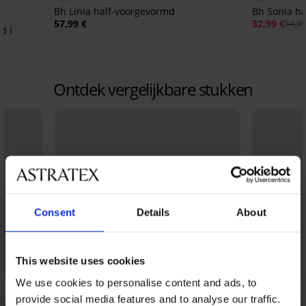
Bh Linia half-voorgevormd
Bh Sonia h
57,99 €
32,99 €
54,99
d I
Ontdek vergelijkbare stukken
Consent
Details
About
This website uses cookies
We use cookies to personalise content and ads, to
provide social media features and to analyse our traffic.