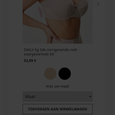
62,99
46,39
€
€
€
32,79
Charm
code
€
€
code
€
48,79
€
halfverstevigd
BRA20
code
BRA20
€
code
I
BRA20
code
BRA20
52,99
BRA20
€
42,39
€
code
BRA20
DAILY by IVA corrigerende niet-
voorgevormde bh
52,99 €
Kies uw maat
TOEVOEGEN AAN WINKELWAGEN