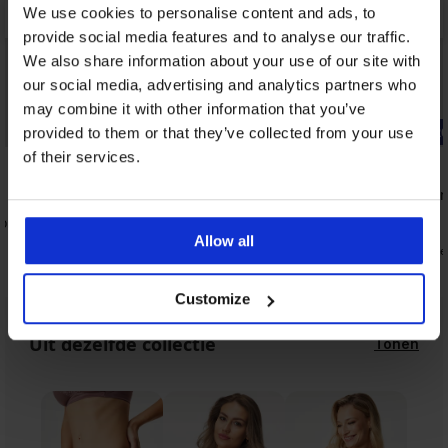
We use cookies to personalise content and ads, to
provide social media features and to analyse our traffic.
We also share information about your use of our site with
our social media, advertising and analytics partners who
may combine it with other information that you’ve
-20% BRA20
-20% BRA2
provided to them or that they’ve collected from your use
of their services.
4,9
4,9
Borstvoedi
Charm
vormd
Minimizer bh Honey Simplex niet-
57,99 €
voorgevormd met beugel
Allow all
46,39 €
code
50,99 €
40,79 €
code:
BRA20
Customize
Uit dezelfde collectie
Tonen