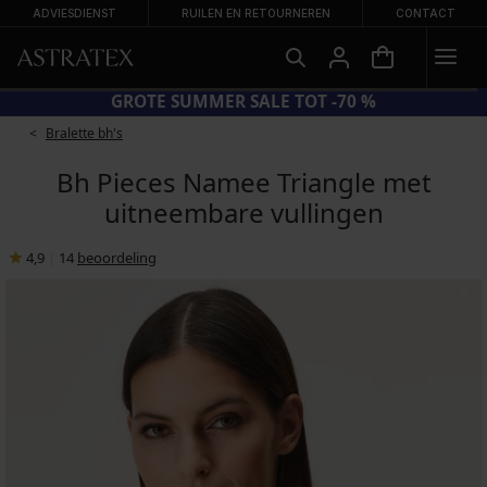
ADVIESDIENST
RUILEN EN RETOURNEREN
CONTACT
CODE BRA20 = BH'S -20%
Bralette bh's
Bh Pieces Namee Triangle met
uitneembare vullingen
4,9
|
14
beoordeling