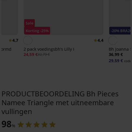
Sale
Korting -25%
-20% BRA2
4,7
4,4
evormd
2 pack voedingsbh’s Lilly I
Bh Joanna 
24,59 €
36,99 €
32,79 €
29,59 €
code
PRODUCTBEOORDELING Bh Pieces
Namee Triangle met uitneembare
vullingen
Sale
Sale
Sale
-20 % BRA20
-50%
-50%
-30%
-30%
Sale
-20 % BRA20
Sale
-20 % BRA20
-40%
-30%
LIMITED
LIMITED
LIMITED
LIMITED
98
5
4,3
5
4,7
4,5
5
4,7
5
%
Bh
Bh
PREMIUM
PREMIUM