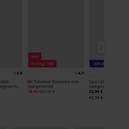
Sale
Korting -70%
-20% BRA20
4,9
4,9
RANA
Bh Timeless Romance niet-
Sport bh Active half-
oorgevormd
voorgevormd
voorgevormd
18,90 €
62,99 €
52,99 €
42,39 €
code:
BRA20