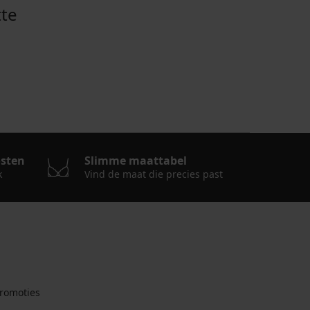
te
osten
Slimme maattabel
k
Vind de maat die precies past
romoties