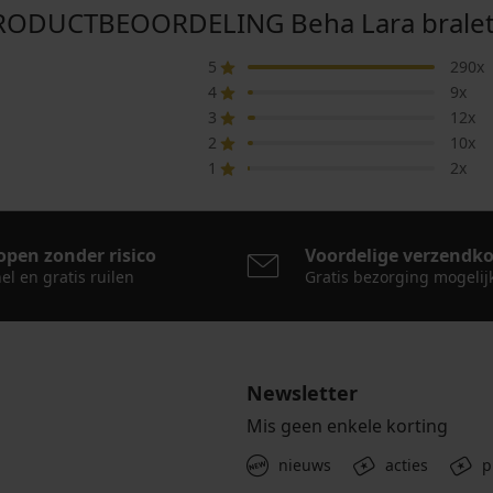
RODUCTBEOORDELING Beha Lara bralet
5
290x
4
9x
3
12x
2
10x
1
2x
open zonder risico
Voordelige verzendk
el en gratis ruilen
Gratis bezorging mogelij
Newsletter
Mis geen enkele korting
nieuws
acties
p