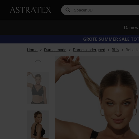
Dames
GROTE SUMMER SALE TOT
Home
Damesmode
Dames ondergoed
Bh's
Beha La