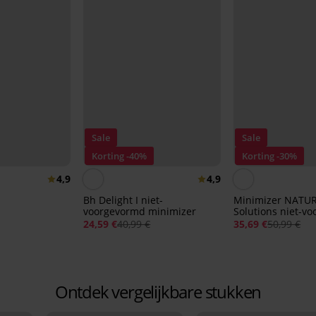
Sale
Sale
Korting -40%
Korting -30%
4,9
4,9
Bh Delight I niet-
Minimizer NATU
voorgevormd minimizer
Solutions niet-v
zonder beugel
24,59 €
40,99 €
35,69 €
50,99 €
Ontdek vergelijkbare stukken