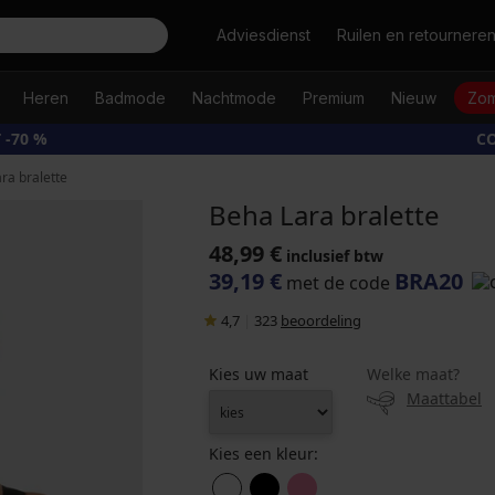
Zoeken
Adviesdienst
Ruilen en retournere
Heren
Badmode
Nachtmode
Premium
Nieuw
Zom
 -70 %
CO
ra bralette
Beha Lara bralette
48,99 €
inclusief btw
39,19 €
BRA20
met de code
4,7
|
323
beoordeling
Kies uw maat
Welke maat?
Maattabel
Kies een kleur: