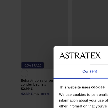
-20% BRA20
-20% BRA20
Consent
4,8
Beha Andorra onverstevigd
Bh Joanna 577 niet-
zonder beugels
voorgevormd
This website uses cookies
52,99 €
36,99 €
42,39 €
29,59 €
code:
BRA20
code:
BRA20
We use cookies to personalis
information about your use of
other information that you’ve