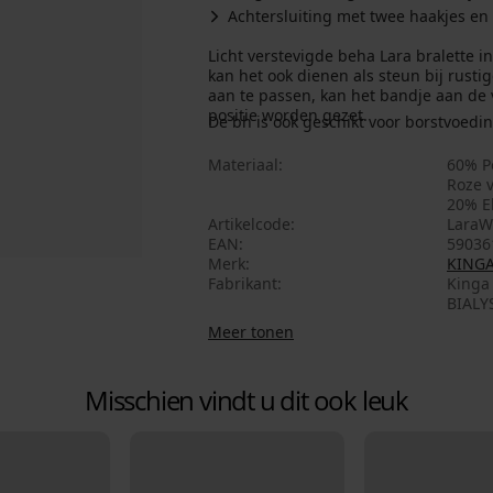
Achtersluiting met twee haakjes en
Licht verstevigde beha Lara bralette i
kan het ook dienen als steun bij rustig
aan te passen, kan het bandje aan de
positie worden gezet.
De bh is ook geschikt voor borstvoedin
Materiaal
60% P
Roze v
20% E
Artikelcode
LaraW
EAN
59036
Merk
KING
Fabrikant
Kinga 
BIALY
Meer tonen
Misschien vindt u dit ook leuk