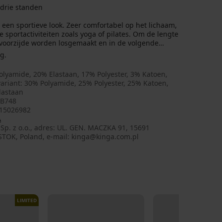
 drie standen
n een sportieve look. Zeer comfortabel op het lichaam,
e sportactiviteiten zoals yoga of pilates. Om de lengte
 voorzijde worden losgemaakt en in de volgende
g.
olyamide, 20% Elastaan, 17% Polyester, 3% Katoen,
ariant: 30% Polyamide, 25% Polyester, 25% Katoen,
lastaan
B748
15026982
A
Sp. z o.o., adres: UL. GEN. MACZKA 91, 15691
STOK, Poland, e-mail: kinga@kinga.com.pl
LIMITED