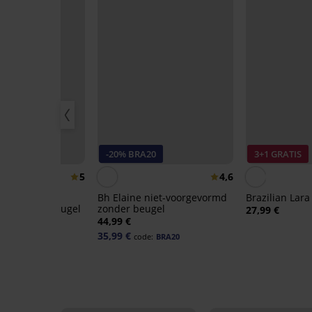
M
-20% BRA20
3+1 GRATIS
50%
5
4,6
k One
Bh Elaine niet-voorgevormd
Brazilian Lara
md zonder beugel
zonder beugel
27,99 €
99 €
44,99 €
35,99 €
code:
BRA20