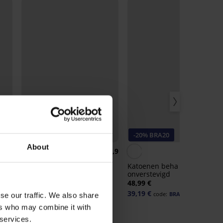
Sale
Korting -30%
-20% BRA20
About
4,9
4,9
4,
Bh Jenny niet-voorgevormd
Katoenen beha Anastasia
onverstevigd
36,39 €
51,99 €
48,99 €
39,19 €
code:
BRA20
se our traffic. We also share
ers who may combine it with
 services.