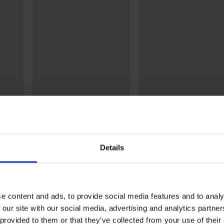
-20% BRA20
-20% BRA20
Details
4,7
4,9
Bh Lou niet-voorgevormd
Bh Marte verstevigd
62,99 €
60,99 €
50,39 €
48,79 €
code:
BRA20
code:
BRA20
e content and ads, to provide social media features and to analy
 our site with our social media, advertising and analytics partn
 provided to them or that they’ve collected from your use of their