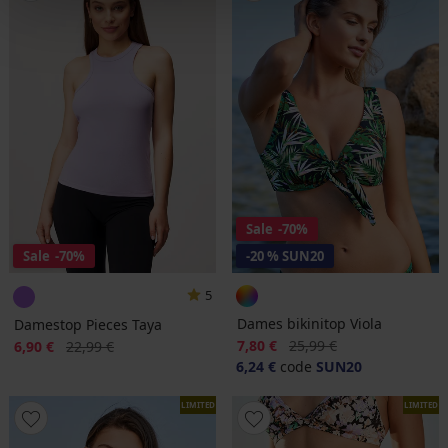
Sale
-70%
Sale
-70%
-20 % SUN20
5
Dames bikinitop Viola
Damestop Pieces Taya
Korting
Oorspronkelijke prijs
Korting
Oorspronkelijke prijs
7,80 €
25,99 €
6,90 €
22,99 €
6,24 €
code
SUN20
LIMITED
LIMITED