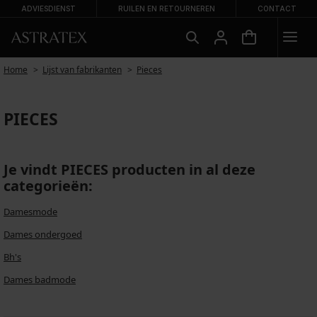
ADVIESDIENST
RUILEN EN RETOURNEREN
CONTACT
Home
Lijst van fabrikanten
Pieces
PIECES
Je vindt PIECES producten in al deze
categorieën:
Damesmode
Dames ondergoed
Bh's
Dames badmode