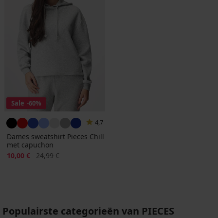
Sale
-60%
4,7
Dames sweatshirt Pieces Chill
met capuchon
Korting
Oorspronkelijke prijs
10,00 €
24,99 €
Populairste categorieën van PIECES