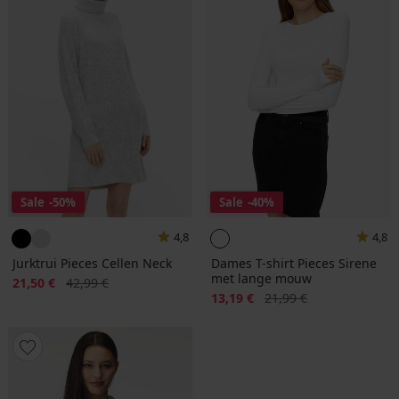
Sale
-50%
Sale
-40%
4,8
4,8
Jurktrui Pieces Cellen Neck
Dames T-shirt Pieces Sirene
met lange mouw
Korting
Oorspronkelijke prijs
21,50 €
42,99 €
Korting
Oorspronkelijke prijs
13,19 €
21,99 €