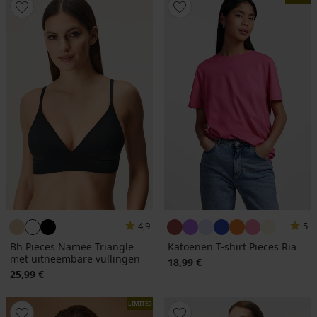
4,9
5
Bh Pieces Namee Triangle
Katoenen T-shirt Pieces Ria
met uitneembare vullingen
18,99 €
25,99 €
LIMITED