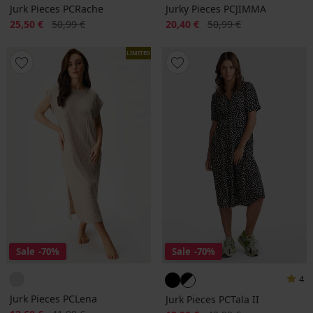
Jurk Pieces PCRache
Jurky Pieces PCJIMMA
Korting
Oorspronkelijke prijs
Korting
Oorspronkelijke prijs
25,50 €
50,99 €
20,40 €
50,99 €
LIMITED
Sale
-70%
Sale
-70%
4
Jurk Pieces PCLena
Jurk Pieces PCTala II