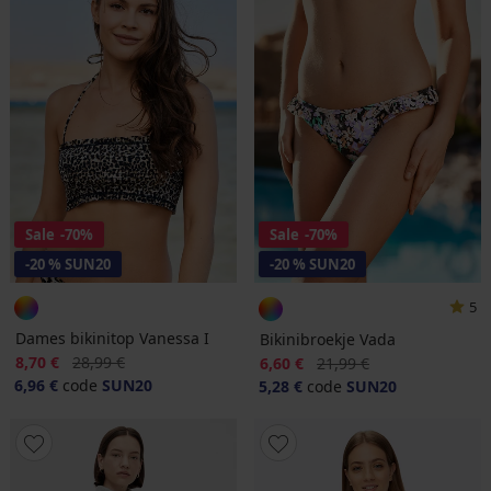
Sale
-70%
Sale
-70%
-20 % SUN20
-20 % SUN20
5
Dames bikinitop Vanessa I
Bikinibroekje Vada
Korting
Oorspronkelijke prijs
8,70 €
28,99 €
Korting
Oorspronkelijke prijs
6,60 €
21,99 €
6,96 €
code
SUN20
5,28 €
code
SUN20