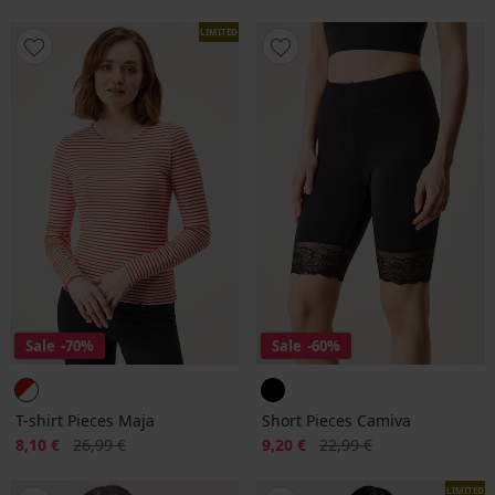
LIMITED
Sale
-70%
Sale
-60%
T-shirt Pieces Maja
Short Pieces Camiva
Korting
Oorspronkelijke prijs
Korting
Oorspronkelijke prijs
8,10 €
26,99 €
9,20 €
22,99 €
LIMITED