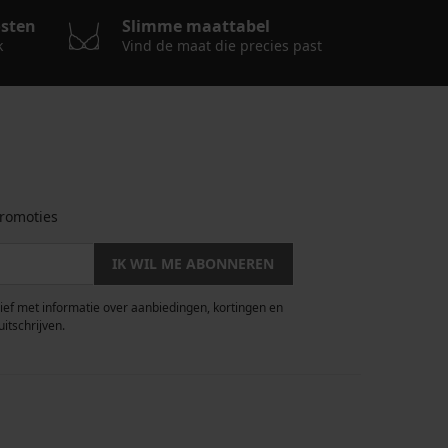
osten
Slimme maattabel
k
Vind de maat die precies past
romoties
IK WIL ME ABONNEREN
rief met informatie over aanbiedingen, kortingen en
uitschrijven.