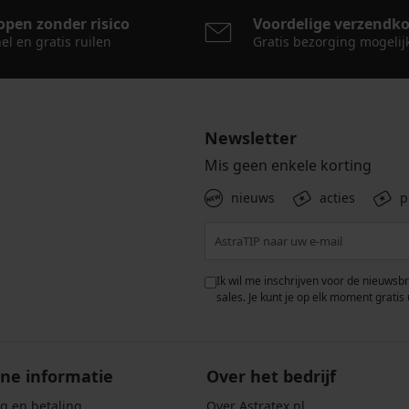
open zonder risico
Voordelige verzendk
el en gratis ruilen
Gratis bezorging mogelij
Newsletter
Mis geen enkele korting
nieuws
acties
p
 met de verwerking van
Ik wil me inschrijven voor de nieuwsb
rwaarden voor de
bescherming van
sales. Je kunt je op elk moment gratis 
ne informatie
Over het bedrijf
g en betaling
Over Astratex.nl