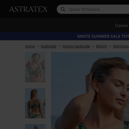
Dames
GROTE SUMMER SALE TOT
Home
Badmode
Dames badmode
Bikini’s
Bikinitops