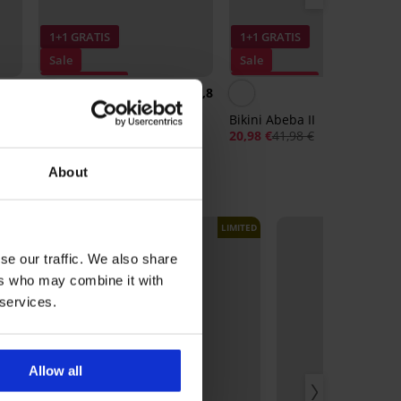
1+1 GRATIS
1+1 GRATIS
Sale
Sale
Korting -70%
Korting -50%
5
4,8
 04
Bikinitop Suri Yellow
Bikini Abeba II
9,30 €
30,99 €
20,98 €
41,98 €
About
LIMITED
LIMITED
se our traffic. We also share
ers who may combine it with
 services.
Allow all