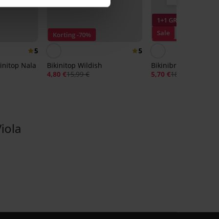
1+1 GRATIS
Sale
Korting -70%
Korting -70%
5
5
initop Nala
Bikinitop Wildish
Bikinibroekje Nija
4,80 €
15,99 €
5,70 €
18,99 €
iola