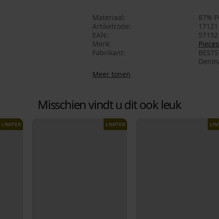
Materiaal
87% P
Artikelcode
17121
EAN
57152
Merk
Pieces
Fabrikant
BESTSE
Denma
Meer tonen
Misschien vindt u dit ook leuk
LIMITED
LIMITED
LIM