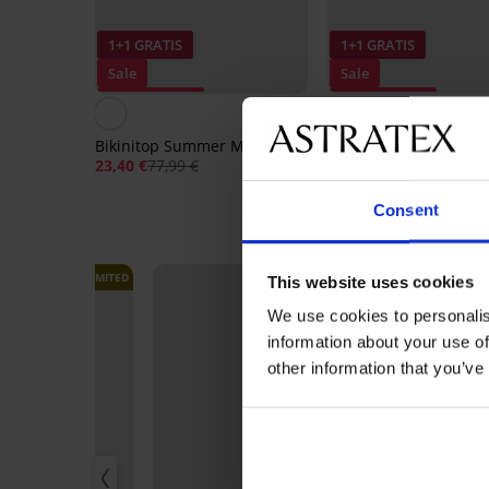
1+1 GRATIS
1+1 GRATIS
Sale
Sale
Korting -70%
Korting -70%
5
Bikinitop Summer Mood IV
Bikini Marine
23,40 €
77,99 €
45,60 €
151,98 €
Consent
LIMITED
LIMITED
This website uses cookies
We use cookies to personalis
information about your use of
other information that you’ve