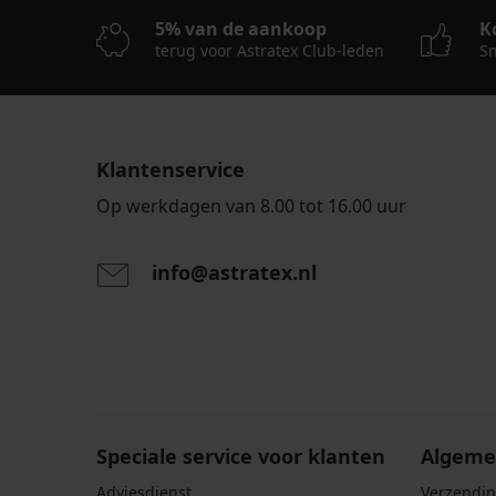
Big
Big
Ezer
5% van de aankoop
K
Black
98,99
65,79
terug voor Astratex Club-leden
Sn
59,99
€
€
€
93,99
€
Klantenservice
Op werkdagen van 8.00 tot 16.00 uur
info@astratex.nl
Door het invoeren van je e-mailadres ga je akkoord
persoonsgegevens in overeenstemming met de voo
persoonsgegevens
.
Speciale service voor klanten
Algeme
Adviesdienst
Verzendin