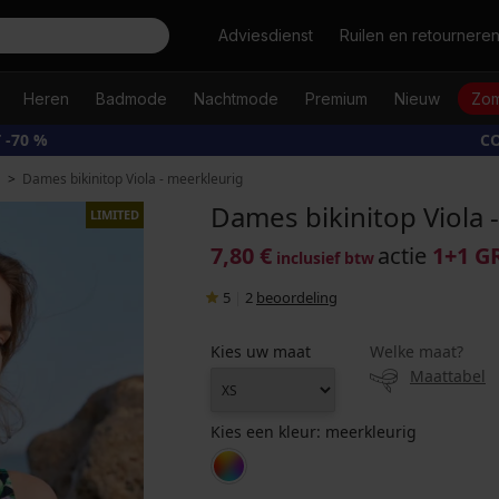
Zoeken
Adviesdienst
Ruilen en retournere
Heren
Badmode
Nachtmode
Premium
Nieuw
Zom
 -70 %
CO
Dames bikinitop Viola - meerkleurig
Dames bikinitop Viola 
LIMITED
7,80 €
actie
1+1 G
inclusief btw
5
|
2
beoordeling
Kies uw maat
Welke maat?
Maattabel
Kies een kleur:
meerkleurig