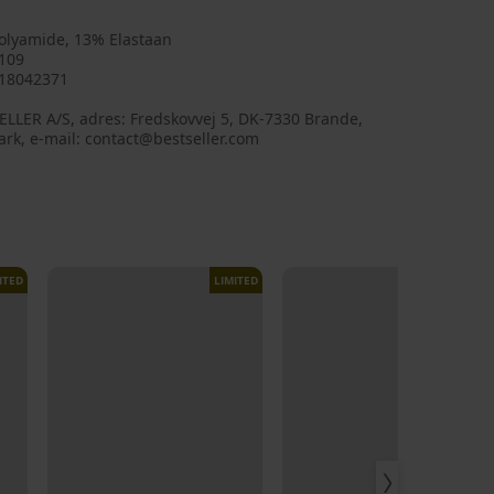
olyamide, 13% Elastaan
109
18042371
LLER A/S, adres: Fredskovvej 5, DK-7330 Brande,
rk, e-mail: contact@bestseller.com
ITED
LIMITED
LIMITED