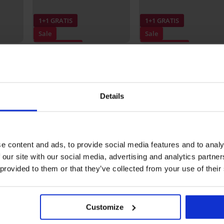
1+1 GRATIS
1+1 GRATIS
Sale
Sale
Korting -70%
Korting -70%
5
Bikinitop Marine
Bikinitop Purple Summer
29,70 €
98,99 €
24,90 €
82,99 €
Details
Ontdek vergelijkbare stukken
LIMITED
LIMITED
e content and ads, to provide social media features and to analy
 our site with our social media, advertising and analytics partn
 provided to them or that they’ve collected from your use of their
Customize