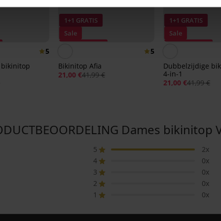
1+1 GRATIS
1+1 GRATIS
Sale
Sale
Korting -50%
Korting -50%
5
5
 bikinitop
Bikinitop Afia
Dubbelzijdige bik
4-in-1
21,00 €
41,99 €
€
21,00 €
41,99 €
DUCTBEOORDELING Dames bikinitop V
5
2x
4
0x
3
0x
2
0x
1
0x