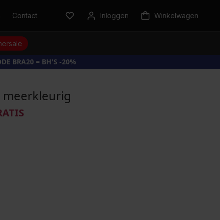
n
Contact
Inloggen
Winkelwagen
ersale
DE BRA20 = BH'S -20%
- meerkleurig
RATIS