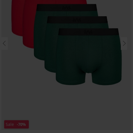
Sale
-70%