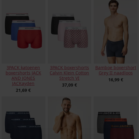
3PACK katoenen
3PACK boxershorts
Bamboe boxershort
boxershorts JACK
Calvin Klein Cotton
Grey II naadloos
AND JONES
Stretch VI
16,99 €
JACKayden
37,09 €
21,69 €