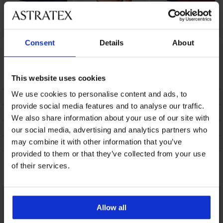
Katoenen
3 PACK boxershorts
3 PACK boxershorts
Consent
Details
About
boxershort
JACK AND JONES
JACK AND JONES
Anthony
Jaclichfield
24,99 €
26,39 €
30,99 €
This website uses cookies
We use cookies to personalise content and ads, to
BESCHRIJVING
provide social media features and to analyse our traffic.
VERZENDING EN BETALING
We also share information about your use of our site with
RUILEN
our social media, advertising and analytics partners who
may combine it with other information that you’ve
ONDERHOUD EN WASSEN
provided to them or that they’ve collected from your use
of their services.
Misschien vindt u dit ook leuk
Allow all