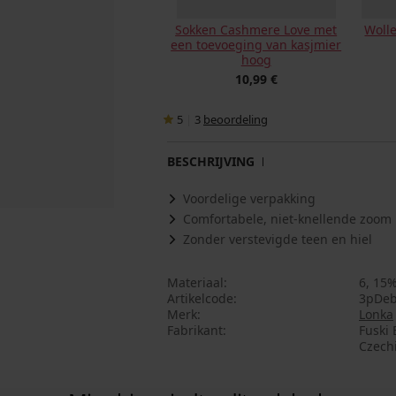
Sokken Cashmere Love met
Woll
een toevoeging van kasjmier
hoog
10,99 €
5
|
3
beoordeling
BESCHRIJVING
Voordelige verpakking
Comfortabele, niet-knellende zoom
Zonder verstevigde teen en hiel
Materiaal
6, 15
Artikelcode
3pDe
Merk
Lonka
Fabrikant
Fuski 
Czech