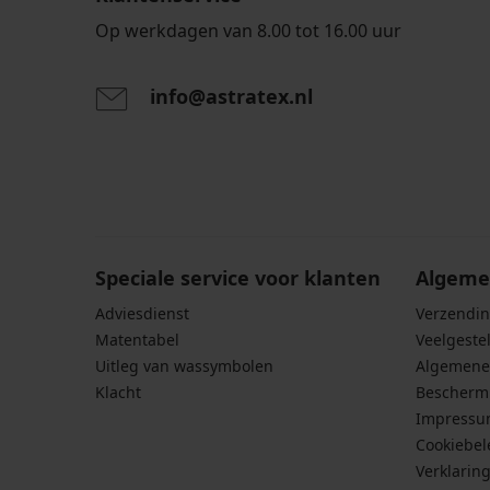
Op werkdagen van 8.00 tot 16.00 uur
info@astratex.nl
Door het invoeren van je e-mailadres ga je akkoord
persoonsgegevens in overeenstemming met de voo
persoonsgegevens
.
Speciale service voor klanten
Algeme
Adviesdienst
Verzendin
Matentabel
Veelgeste
Uitleg van wassymbolen
Algemene
Klacht
Bescherm
Impress
Cookiebel
Verklarin