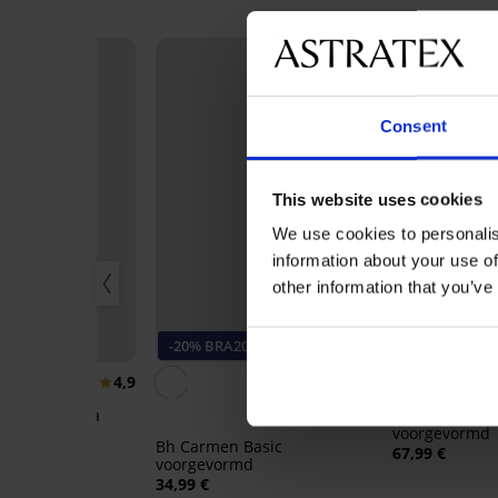
Consent
This website uses cookies
We use cookies to personalis
information about your use of
other information that you’ve
-20% BRA20
Bestseller
4,9
4,9
ty T-Shirt Bra
Bh Push Perfe
md
voorgevormd
Bh Carmen Basic
67,99 €
voorgevormd
34,99 €