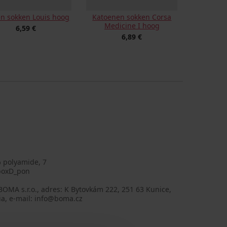
en sokken Louis hoog
Katoenen sokken Corsa
Medicine I hoog
6,59 €
6,89 €
% polyamide, 7
boxD_pon
BOMA s.r.o., adres: K Bytovkám 222, 251 63 Kunice,
ia, e-mail: info@boma.cz