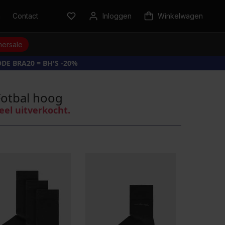
n
Contact
Inloggen
Winkelwagen
ersale
DE BRA20 = BH'S -20%
otbal hoog
eel uitverkocht.