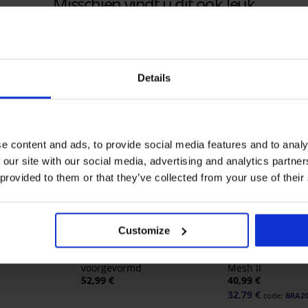
Misschien vindt u dit ook leuk
Details
e content and ads, to provide social media features and to analy
 our site with our social media, advertising and analytics partn
 provided to them or that they’ve collected from your use of their
Bestseller
-20% BRA20
Customize
4,9
4,9
ct Bardot
Bh DIVA by IVA niet-
Bh Spacer Flexic
voorgevormd
Mesh II
52,99 €
40,99 €
32,79 €
code:
BRA2