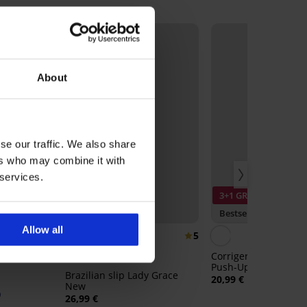
About
se our traffic. We also share
ers who may combine it with
 services.
3+1 GRATIS
3+1 GRATIS
Bestseller
Bestseller
Allow all
4,9
5
up Dotted
Corrigerende slip Si
Push-Up met hoge ta
Brazilian slip Lady Grace
20,99 €
New
0
26,99 €