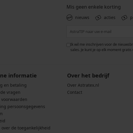
Mis geen enkele korting
nieuws
acties
p
 met de verwerking van
Ik wil me inschrijven voor de nieuwsb
rwaarden voor de
bescherming van
sales. Je kunt je op elk moment gratis 
ne informatie
Over het bedrijf
g en betaling
Over Astratex.nl
lde vragen
Contact
 voorwaarden
ing persoonsgegevens
um
eid
g over de toegankelijkheid