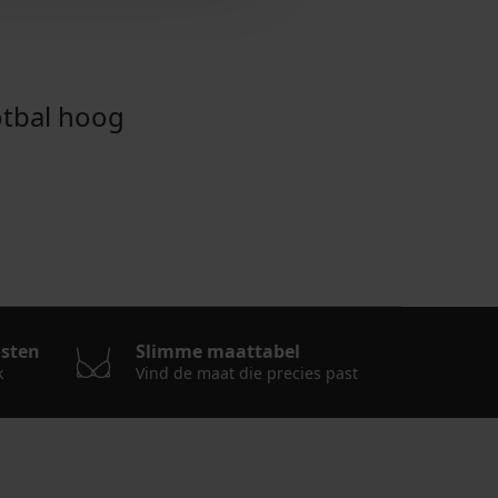
tbal hoog
osten
Slimme maattabel
k
Vind de maat die precies past