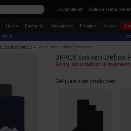
Zoeken
Adviesdienst
Ruilen en retournere
Heren
Badmode
Nachtmode
Premium
Nieuw
Zom
 -70 %
CO
Heren hoge sokken
3PACK sokken Debox Fotbal hoog
3PACK sokken Debox F
Sorry, dit product is moment
Gelijkaardige producten