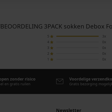
EOORDELING 3PACK sokken Debox Fo
5
3x
4
0x
3
0x
2
0x
1
0x
open zonder risico
Voordelige verzendk
el en gratis ruilen
Gratis bezorging mogelij
Newsletter