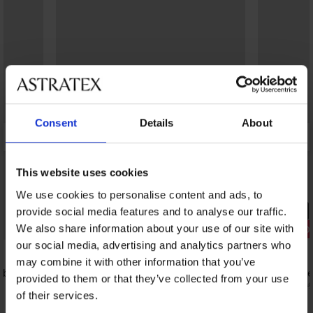
Consent
Details
About
This website uses cookies
We use cookies to personalise content and ads, to
PREMIUM
provide social media features and to analyse our traffic.
We also share information about your use of our site with
Korting -20%
Korting -20
our social media, advertising and analytics partners who
5
may combine it with other information that you’ve
y bamboe
3PACK sportsokken JACK AND JONES
3PACK boxe
provided to them or that they’ve collected from your use
JACBrat kort
38,39 €
47,99
of their services.
8,79 €
10,99 €