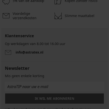
5% van de aankoop
Kopen zonder risico
7,69
8,79
€
hoog
12,99
€
€
€
€
actie
€
6,89
actie
10,99
10,99
2+1
€
2+1
Voordelige
Slimme maattabel
€
€
GRATIS
verzendkosten
actie
GRATIS
2+1
GRATIS
Klantenservice
Op werkdagen van 8.00 tot 16.00 uur
info@astratex.nl
Newsletter
Mis geen enkele korting
IK WIL ME ABONNEREN