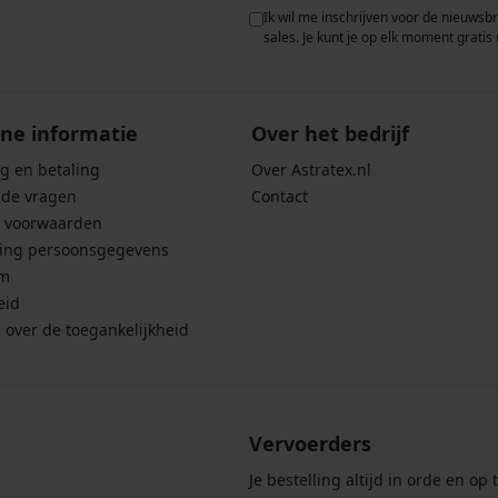
 met de verwerking van
Ik wil me inschrijven voor de nieuwsb
rwaarden voor de
bescherming van
sales. Je kunt je op elk moment gratis 
ne informatie
Over het bedrijf
g en betaling
Over Astratex.nl
lde vragen
Contact
 voorwaarden
ing persoonsgegevens
um
eid
g over de toegankelijkheid
Vervoerders
Je bestelling altijd in orde en op t