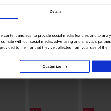
Sale
Sale
Korting -30%
Korting -70%
Details
5
lph
3PACK katoenen boxershorts
2PACK katoenen boxersh
Thomas
Bryson
14,69 €
20,99 €
6,90 €
22,99 €
e content and ads, to provide social media features and to analy
Ontdek vergelijkbare stukken
 our site with our social media, advertising and analytics partn
 provided to them or that they’ve collected from your use of their
LIMITED
LIMITED
Customize