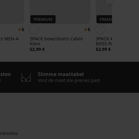
PREMIUM
PREMIUM
5
5
ts MEN-A
3PACK boxershorts Calvin
3PACK katoenen box
Klein
BOSS Power
52,99 €
52,99 €
osten
Slimme maattabel
k
Vind de maat die precies past
romoties