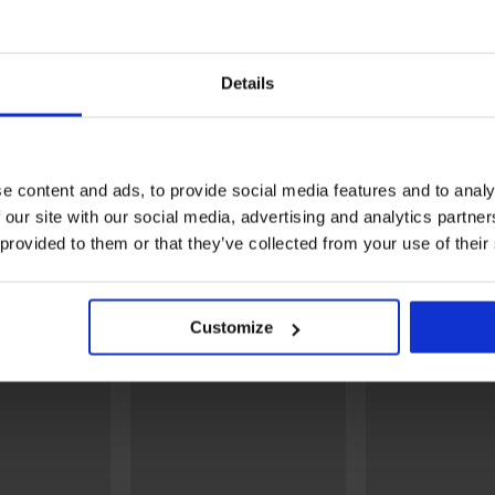
PREMIUM
Korting -30%
PREMIUM
Details
5
lvin
3PACK boxershorts Calvin
3PACK boxershorts Calvi
Klein Cotton Stretch I
Klein Cotton
37,09 €
52,99 €
40,99 €
e content and ads, to provide social media features and to analy
 our site with our social media, advertising and analytics partn
Ontdek vergelijkbare stukken
 provided to them or that they’ve collected from your use of their
LIMITED
Customize