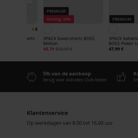
PREMIUM
25
Korting -20%
PREMIUM
5
boe boxershorts
3PACK boxershorts BOSS
3PACK katoen
rge I
Motion
BOSS Power L
48,79 €
60,99 €
47,99 €
e:
ALL25
5% van de aankoop
K
terug voor Astratex Club-leden
Sn
Klantenservice
-25 % ALL25
Sale
-25 % ALL25
-25 % ALL25
-25 % ALL25
-50%
LIMITED
Op werkdagen van 8.00 tot 16.00 uur
4,9
4,9
4,8
4,9
Boxershort
Bamboe
Bamboe