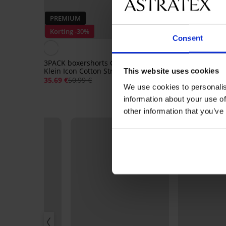
PREMIUM
Korting -30%
PREMIUM
Consent
5
3PACK boxershorts Calvin
3PACK boxershorts Ca
Klein Icon Cotton Stretch
Klein Relax
This website uses cookies
35,69 €
50,99 €
48,99 €
We use cookies to personalis
information about your use of
other information that you’ve
LIMITED