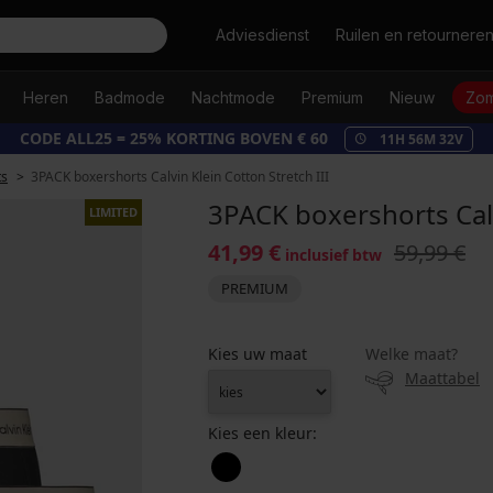
Zoeken
Adviesdienst
Ruilen en retournere
Heren
Badmode
Nachtmode
Premium
Nieuw
Zom
CODE ALL25 = 25% KORTING BOVEN € 60
11
H
56
M
31
V
ts
3PACK boxershorts Calvin Klein Cotton Stretch III
3PACK boxershorts Calv
LIMITED
41,99 €
59,99 €
inclusief btw
PREMIUM
Kies uw maat
Welke maat?
Maattabel
Kies een kleur: