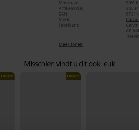
Materiaal
90% K
Artikelcode
3pLB4
EAN
87211
Merk
Calvin
Fabrikant
Calvi
AP AM
servi
Meer tonen
Misschien vindt u dit ook leuk
LIMITED
LIMITED