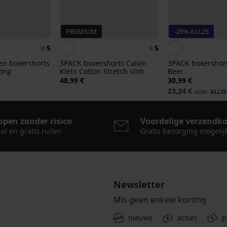
PREMIUM
-25% ALL25
5
5
en boxershorts
3PACK boxershorts Calvin
3PACK boxershor
ong
Klein Cotton Stretch slim
Beer
48,99 €
30,99 €
23,24 €
code:
ALL25
open zonder risico
Voordelige verzendk
el en gratis ruilen
Gratis bezorging mogelij
Newsletter
Mis geen enkele korting
nieuws
acties
p