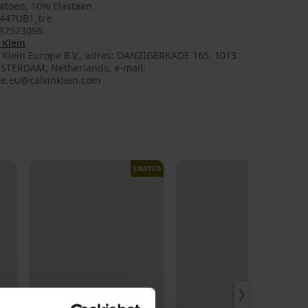
atoen, 10% Elastaan
447UB1_tre
87573096
 Klein
n Klein Europe B.V., adres: DANZIGERKADE 165, 1013
STERDAM, Netherlands, e-mail:
ce.eu@calvinklein.com
LIMITED
LIMITED