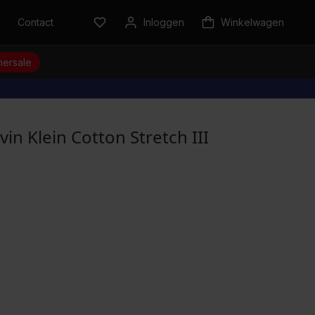
n
Contact
Inloggen
Winkelwagen
ersale
in Klein Cotton Stretch III