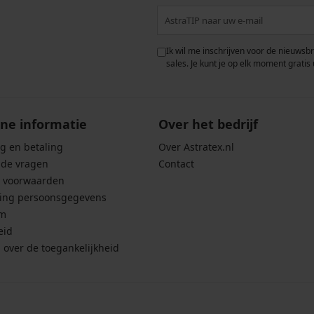
 met de verwerking van
Ik wil me inschrijven voor de nieuwsb
rwaarden voor de
bescherming van
sales. Je kunt je op elk moment gratis 
ne informatie
Over het bedrijf
g en betaling
Over Astratex.nl
lde vragen
Contact
 voorwaarden
ing persoonsgegevens
um
eid
g over de toegankelijkheid