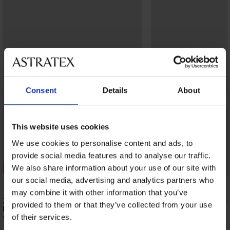
Consent
Details
About
This website uses cookies
We use cookies to personalise content and ads, to
provide social media features and to analyse our traffic.
We also share information about your use of our site with
2+1 GRATIS
Korting -40%
our social media, advertising and analytics partners who
5
may combine it with other information that you’ve
2PACK warme damessokken Frotana
Wollen sokken Louis h
provided to them or that they’ve collected from your use
kort
6,59 €
10,99 €
of their services.
12,99 €