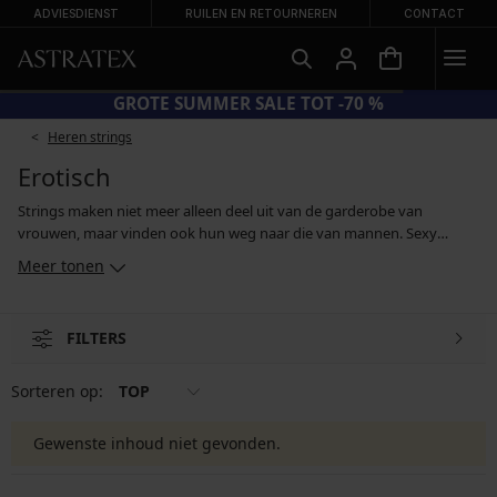
ADVIESDIENST
RUILEN EN RETOURNEREN
CONTACT
GROTE SUMMER SALE TOT -70 %
Heren strings
Erotisch
Strings maken niet meer alleen deel uit van de garderobe van
vrouwen, maar vinden ook hun weg naar die van mannen. Sexy
herenstrings vind je bij ons zowel in een romantische kanten
Meer tonen
uitvoering als in een versie van transparante mesh. Strings met een
hoog uitgesneden achtergedeelte zijn bovendien zeer geschikt voor
onder strakke kleding, omdat het speciaal gevormde voorste
FILTERS
gedeelte de intieme delen niet alleen op hun plaats houdt, maar ook
enigszins vormgeeft.
Sorteren op:
TOP
Gewenste inhoud niet gevonden.