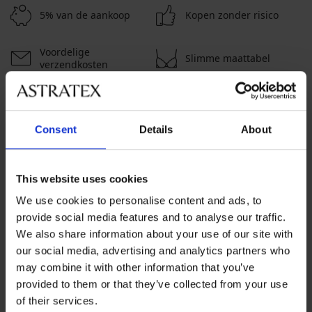
5% van de aankoop
Kopen zonder risico
Voordelige
Slimme maattabel
verzendkosten
Klantenservice
Consent
Details
About
Op werkdagen van 8.00 tot 16.00 uur
info@astratex.nl
This website uses cookies
We use cookies to personalise content and ads, to
Newsletter
provide social media features and to analyse our traffic.
Mis geen enkele korting
We also share information about your use of our site with
our social media, advertising and analytics partners who
may combine it with other information that you’ve
provided to them or that they’ve collected from your use
IK WIL ME ABONNEREN
of their services.