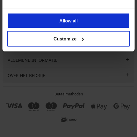
Ik wil me inschrijven voor de nieuwsbrief met informatie over
e
aanbiedingen, kortingen en sales. Je kunt je op elk moment gratis
uitschrijven.
Allow all
Customize
SPECIALE SERVICE VOOR KLANTEN
ALGEMENE INFORMATIE
OVER HET BEDRIJF
Betaalmethoden