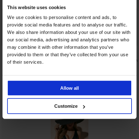
This website uses cookies
We use cookies to personalise content and ads, to
provide social media features and to analyse our traffic.
We also share information about your use of our site with
our social media, advertising and analytics partners who
Korting -40%
may combine it with other information that you’ve
4,4
4,8
provided to them or that they’ve collected from your use
Beha Fili verstevigd zonder beugels
Bh Violeta
of their services.
19,79 €
40,99 €
32,99 €
Allow all
Uit dezelfde collectie
Tonen
Customize