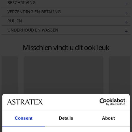
BESCHRIJVING
VERZENDING EN BETALING
RUILEN
ONDERHOUD EN WASSEN
Misschien vindt u dit ook leuk
Consent
Details
About