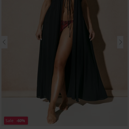
Sale
-60%