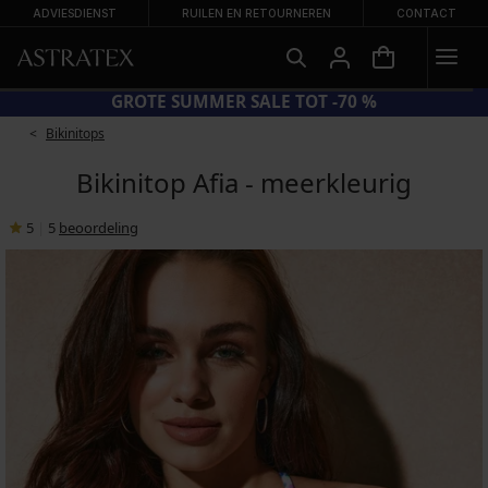
ADVIESDIENST
RUILEN EN RETOURNEREN
CONTACT
CODE BRA20 = BH'S -20%
Bikinitops
Bikinitop Afia - meerkleurig
5
|
5
beoordeling