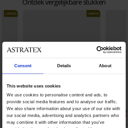
Ontdek vergelijkbare stukken
LIMITED
LIMITED
Consent
Details
About
This website uses cookies
We use cookies to personalise content and ads, to
provide social media features and to analyse our traffic.
We also share information about your use of our site with
1+1 GRATIS
1+1 GRATIS
our social media, advertising and analytics partners who
Sale
Sale
may combine it with other information that you’ve