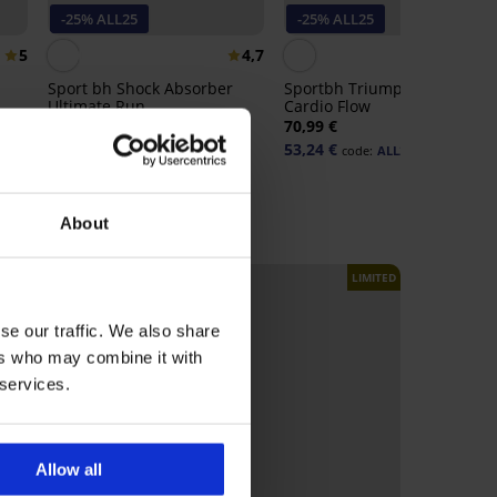
-25% ALL25
-25% ALL25
5
4,7
Sport bh Shock Absorber
Sportbh Triumph Triaction
Ultimate Run
Cardio Flow
80,99 €
70,99 €
60,74 €
53,24 €
code:
ALL25
code:
ALL25
About
LIMITED
LIMITED
se our traffic. We also share
ers who may combine it with
 services.
Allow all