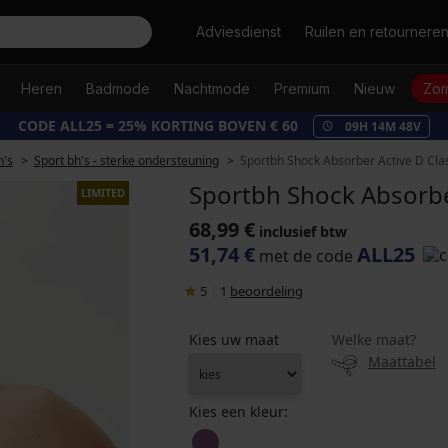
Zoeken
Adviesdienst
Ruilen en retournere
Heren
Badmode
Nachtmode
Premium
Nieuw
Zom
CODE ALL25 = 25% KORTING BOVEN € 60
09
H
14
M
47
V
h's
Sport bh's - sterke ondersteuning
Sportbh Shock Absorber Active D Cla
Sportbh Shock Absorber
LIMITED
68,99 €
inclusief btw
51,74 €
ALL25
met de code
5
|
1
beoordeling
Kies uw maat
Welke maat?
Maattabel
Kies een kleur: