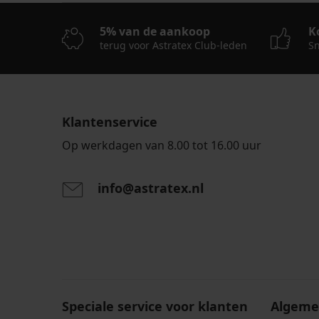
bh
bh
FILA
ONLY
ONLY
Black
5% van de aankoop
K
Play
Play
katoen
ONPJoa
ONPDaisy
terug voor Astratex Club-leden
Sn
22,99
II
17,00
€
26,99
€
17,24
€
33,99
€
€
20,24
code
€
ALL25
Klantenservice
code
ALL25
Op werkdagen van 8.00 tot 16.00 uur
info@astratex.nl
Door het invoeren van je e-mailadres ga je akkoord
persoonsgegevens in overeenstemming met de voo
persoonsgegevens
.
Speciale service voor klanten
Algeme