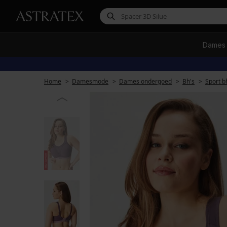
Dames
Home
Damesmode
Dames ondergoed
Bh's
Sport b