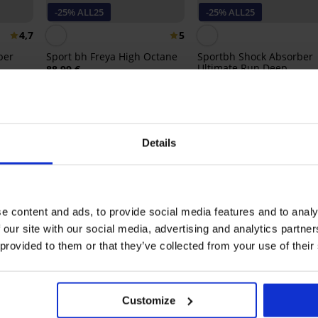
-25% ALL25
-25% ALL25
4,7
5
ber
Sport bh Freya High Octane
Sportbh Shock Absorber
Ultimate Run Deep
88,99 €
76,99 €
66,74 €
code:
ALL25
57,74 €
code:
ALL25
Details
Ontdek vergelijkbare stukken
e content and ads, to provide social media features and to analy
 our site with our social media, advertising and analytics partn
 provided to them or that they’ve collected from your use of their
Customize