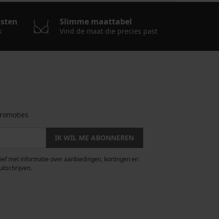
osten
Slimme maattabel
k
Vind de maat die precies past
romoties
IK WIL ME ABONNEREN
rief met informatie over aanbiedingen, kortingen en
uitschrijven.