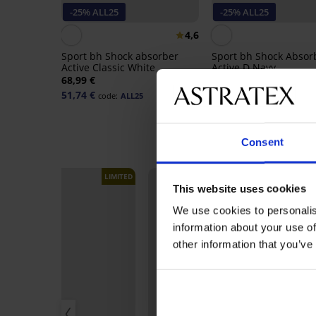
-25% ALL25
-25% ALL25
4,6
Sport bh Shock absorber
Sport bh Shock Absor
Active Classic White
Active D Navy
68,99 €
68,99 €
51,74 €
51,74 €
code:
ALL25
code:
ALL25
Consent
LIMITED
This website uses cookies
We use cookies to personalis
information about your use of
other information that you’ve