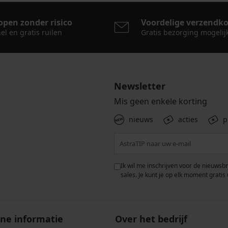
open zonder risico
Voordelige verzendk
el en gratis ruilen
Gratis bezorging mogelij
Newsletter
Mis geen enkele korting
nieuws
acties
p
 met de verwerking van
Ik wil me inschrijven voor de nieuwsb
rwaarden voor de
bescherming van
sales. Je kunt je op elk moment gratis 
ne informatie
Over het bedrijf