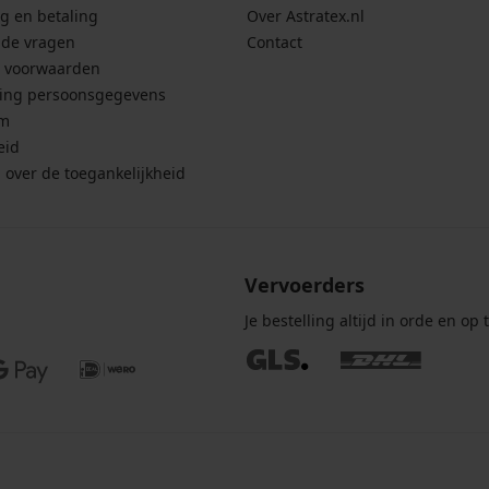
g en betaling
Over Astratex.nl
lde vragen
Contact
 voorwaarden
ing persoonsgegevens
um
eid
g over de toegankelijkheid
Vervoerders
Je bestelling altijd in orde en op t