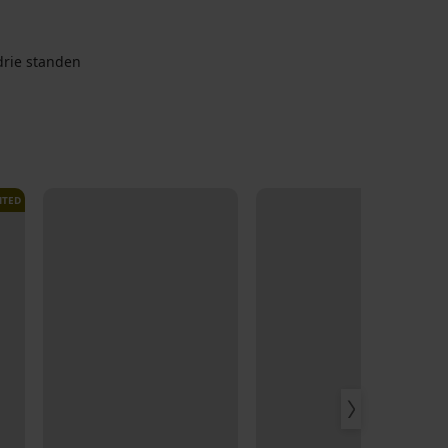
drie standen
ITED
LIMITED