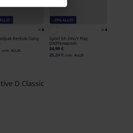
ALL25
-25% ALL25
4
4
adpak Reebok Daisy
Sport bh ONLY Play
ONPNewposh
€
34,99 €
€
code:
ALL25
26,24 €
code:
ALL25
ve D Classic