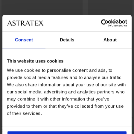
Consent
Details
About
This website uses cookies
We use cookies to personalise content and ads, to
provide social media features and to analyse our traffic.
We also share information about your use of our site with
our social media, advertising and analytics partners who
may combine it with other information that you’ve
provided to them or that they’ve collected from your use
4,7
of their services.
Sportbh ONLY Play O
29,99 €
Sport bh ONLY Play Daisy
24,99 €