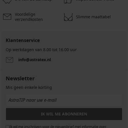
7,50
€
€
€
84,99
14,99
€
Voordelige
Slimme maattabel
€
verzendkosten
Klantenservice
Op werkdagen van 8.00 tot 16.00 uur
info@astratex.nl
Newsletter
Mis geen enkele korting
IK WIL ME ABONNEREN
Ik wil me inschrijven voor de nieuwsbrief met informatie over