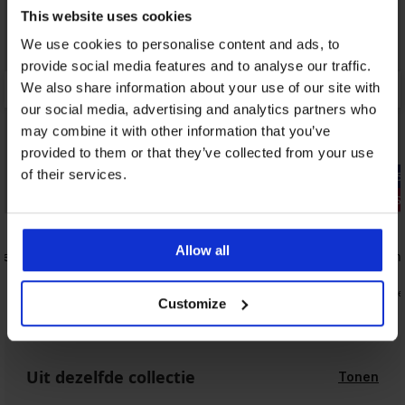
This website uses cookies
We use cookies to personalise content and ads, to
provide social media features and to analyse our traffic.
We also share information about your use of our site with
our social media, advertising and analytics partners who
may combine it with other information that you’ve
provided to them or that they’ve collected from your use
of their services.
-25% ALL25
-25% ALL25
3+1 GRATIS
3+1 GRATIS
5
4,9
Allow all
e I
Slip Novato
Vormgevend
26,99 €
28,99 €
20,24 €
21,74 €
code:
ALL25
code
Customize
Uit dezelfde collectie
Tonen