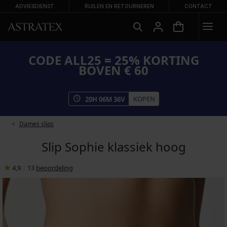
ADVIESDIENST
RUILEN EN RETOURNEREN
CONTACT
CODE ALL25 = 25% KORTING
BOVEN € 60
KOPEN
20
H
06
M
35
V
Dames slips
Slip Sophie klassiek hoog
4,9
|
13
beoordeling