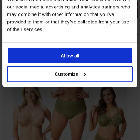
3+1 GRATIS
our social media, advertising and analytics partners who
Korting -20%
PREMIUM
may combine it with other information that you’ve
provided to them or that they’ve collected from your use
5
of their services.
Klassieke slip Evia met hoge taille
Klassieke s
hoge taille
24,79 €
30,99 €
37,99 €
Allow all
Uit dezelfde collectie
Tonen
Customize