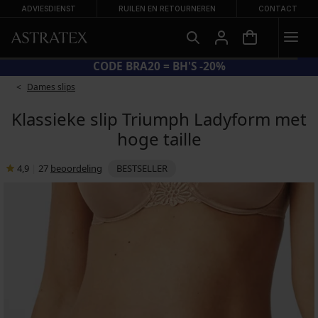
ADVIESDIENST
RUILEN EN RETOURNEREN
CONTACT
BH'S -20%
GROTE SUMMER SAL
Dames slips
Klassieke slip Triumph Ladyform met
hoge taille
4,9
|
27
beoordeling
BESTSELLER