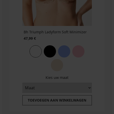
3+1
actie
3+1
38,99
37,99
GRATIS
3+1
GRATIS
€
€
GRATIS
actie
3+1
GRATIS
Bh Triumph Ladyform Soft Minimizer
47,99 €
Kies uw maat
TOEVOEGEN AAN WINKELWAGEN