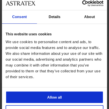
Slip Elisa met hoge
Klassieke slip My
taille
Pizzo I met hoge
Consent
Details
About
taille
7,29 €
10,99 €
This website uses cookies
BESCHRIJVING
We use cookies to personalise content and ads, to
VERZENDING EN BETALING
provide social media features and to analyse our traffic.
We also share information about your use of our site with
RUILEN
our social media, advertising and analytics partners who
ONDERHOUD EN WASSEN
may combine it with other information that you’ve
provided to them or that they’ve collected from your use
Misschien vindt u dit ook leuk
of their services.
Allow all