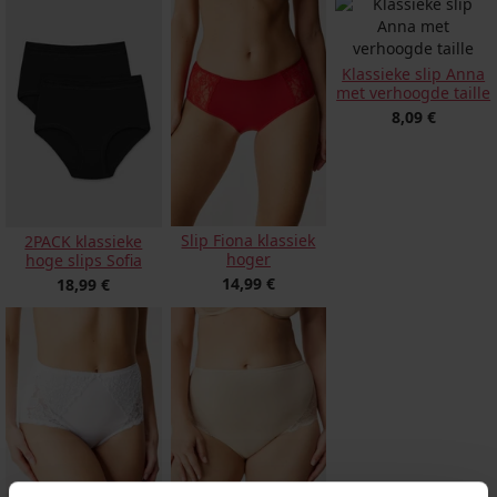
Klassieke slip Anna
met verhoogde taille
8,09 €
Slip Fiona klassiek
2PACK klassieke
hoger
hoge slips Sofia
14,99 €
18,99 €