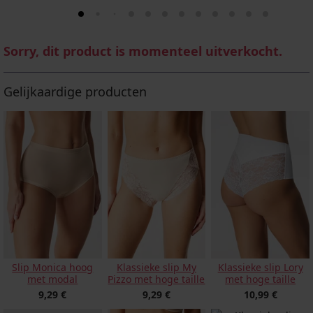
Sorry, dit product is momenteel uitverkocht.
Gelijkaardige producten
Slip Monica hoog
Klassieke slip My
Klassieke slip Lory
met modal
Pizzo met hoge taille
met hoge taille
9,29 €
9,29 €
10,99 €