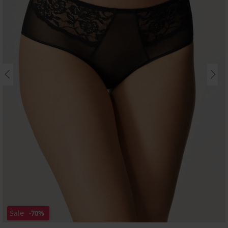
Sale
-70%