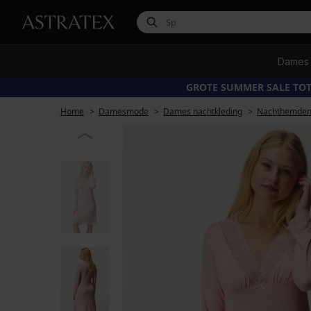
Dames
GROTE SUMMER SALE TOT
Home
Damesmode
Dames nachtkleding
Nachthemde