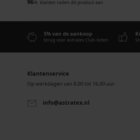
96
%
klanten raden dit product aan
5% van de aankoop
K
terug voor Astratex Club-leden
Sn
Klantenservice
Op werkdagen van 8.00 tot 16.00 uur
info@astratex.nl
Door het invoeren van je e-mailadres ga je akkoord
persoonsgegevens in overeenstemming met de voo
persoonsgegevens
.