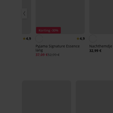
r
Korting -30%
4,9
4,9
Pyjama Signature Essence
Nachthemdje 
lang
32,99 €
 Signature
37,09 €
52,99 €
rt