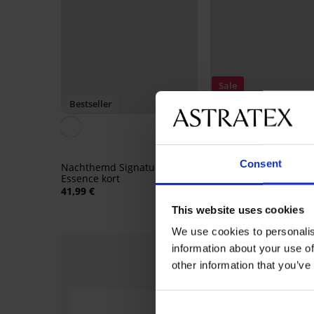
Sale
Bestseller
Korting -30%
4,9
Pyjama Signature Qui
29,39 €
41,99 €
Consent
Nachthemd Signature
Essence kort
41,99 €
This website uses cookies
We use cookies to personalis
information about your use of
other information that you’ve