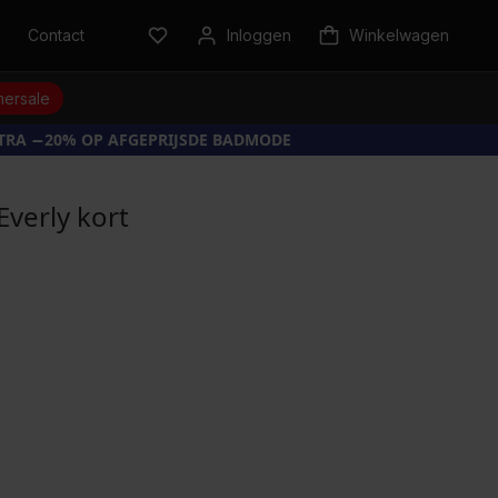
n
Contact
Inloggen
Winkelwagen
ersale
XTRA −20% OP AFGEPRIJSDE BADMODE
verly kort