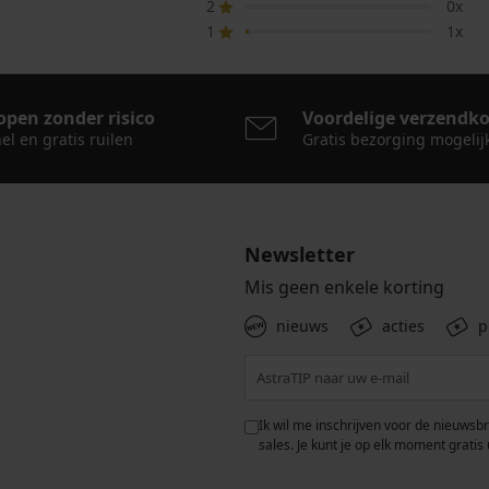
2
0x
1
1x
open zonder risico
Voordelige verzendk
el en gratis ruilen
Gratis bezorging mogelij
Newsletter
Mis geen enkele korting
nieuws
acties
p
 met de verwerking van
Ik wil me inschrijven voor de nieuwsb
rwaarden voor de
bescherming van
sales. Je kunt je op elk moment gratis 