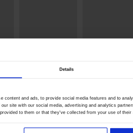
Korting -20%
5
4,8
n kort
Voedingsnachthemd Plis
32,79 €
40,99 €
Details
Satijnen nachthemdje Satine
kort
31,99 €
e content and ads, to provide social media features and to analy
 our site with our social media, advertising and analytics partn
Uit dezelfde collectie
 provided to them or that they’ve collected from your use of their