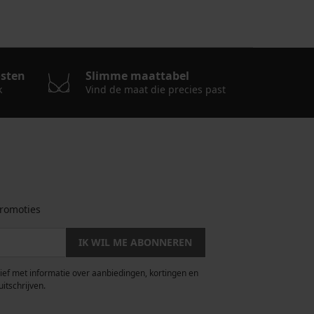
osten
Slimme maattabel
k
Vind de maat die precies past
romoties
IK WIL ME ABONNEREN
rief met informatie over aanbiedingen, kortingen en
uitschrijven.