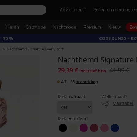
Zoeken
Adviesdienst
Ruilen en retournere
Heren
Badmode
Nachtmode
Premium
Nieuw
Zom
 -70 %
CODE SUN20 = E
n
Nachthemd Signature Everly kort
Nachthemd Signature E
29,39 €
41,99 €
inclusief btw
4,7
|
66
beoordeling
Kies uw maat
Welke maat?
Maattabel
Kies een kleur: