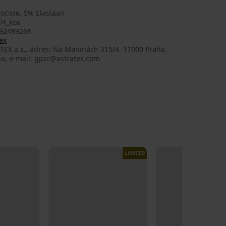
iscose, 5% Elastaan
4_kos
92489268
ex
TEX a.s., adres: Na Maninách 315/4, 17000 Praha,
ia, e-mail: gpsr@astratex.com
LIMITED