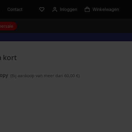
n
Contact
Inloggen
Winkelwagen
ersale
a kort
(Bij aankoop van meer dan 60,00 €)