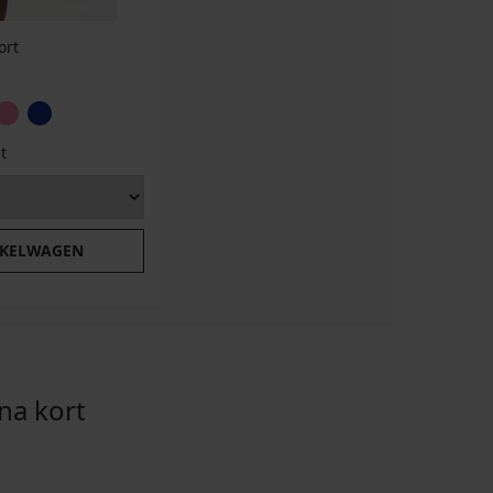
ort
t
NKELWAGEN
na kort