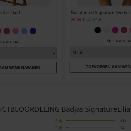
Avril kort
Nachthemd Signature Everly k
29,39 €
41,99 €
Kies uw maa
es uw maat
TOEVOEGEN AAN WI
 AAN WINKELWAGEN
TBEOORDELING Badjas SignatureLilia
5
44x
4
2x