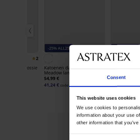
60%
-25% ALL25
-25% ALL25
2
e Aruelle Flossie
Katoenen damesnachthemd
Katoenen da
Meadow lang
Soft Cotton ko
Consent
99 €
54,99 €
41,99 €
41,24 €
31,49 €
code:
ALL25
code:
A
This website uses cookies
We use cookies to personalis
information about your use of
other information that you’ve