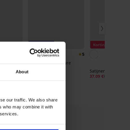
-25% ALL25
Korting -30%
4,9
5
Nachthemd Signature
Essence
ure Avril
Satijnen badjas Sati
About
50,99 €
37,09 €
52,99 €
38,24 €
code:
ALL25
se our traffic. We also share
ers who may combine it with
 services.