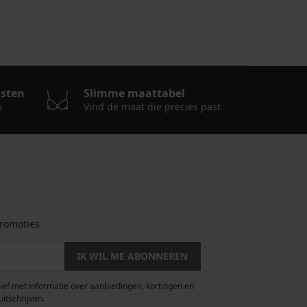
osten
Slimme maattabel
k
Vind de maat die precies past
romoties
IK WIL ME ABONNEREN
rief met informatie over aanbiedingen, kortingen en
uitschrijven.