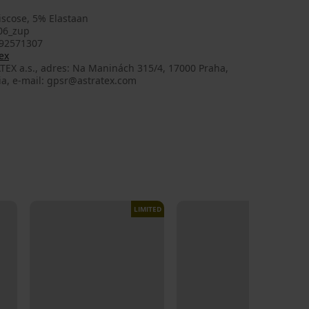
iscose, 5% Elastaan
06_zup
92571307
ex
TEX a.s., adres: Na Maninách 315/4, 17000 Praha,
ia, e-mail: gpsr@astratex.com
LIMITED