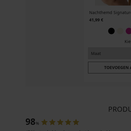
Nachthemd Signature 
41,99 €
Ki
TOEVOEGEN
PRODUC
98
%