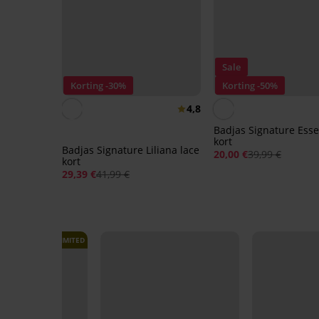
Sale
Korting -30%
Korting -50%
4,8
Badjas Signature Ess
kort
Badjas Signature Liliana lace
20,00 €
39,99 €
kort
29,39 €
41,99 €
LIMITED