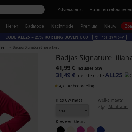
Zoeken
Adviesdienst
Ruilen en retournere
Heren
Badmode
Nachtmode
Premium
Nieuw
Zom
CODE ALL25 = 25% KORTING BOVEN € 60
13
H
27
M
03
V
ssen
Badjas SignatureLiliana kort
Badjas SignatureLilian
41,99 €
inclusief btw
31,49 €
ALL25
met de code
4,9
|
47
beoordeling
Kies uw maat
Welke maat?
Maattabel
Kies een kleur: