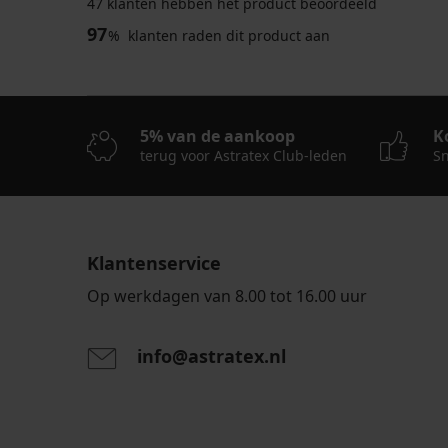
47 klanten hebben het product beoordeeld
97
%
klanten raden dit product aan
5% van de aankoop
K
terug voor Astratex Club-leden
Sn
Klantenservice
Op werkdagen van 8.00 tot 16.00 uur
info@astratex.nl
Door het invoeren van je e-mailadres ga je akkoord
persoonsgegevens in overeenstemming met de voo