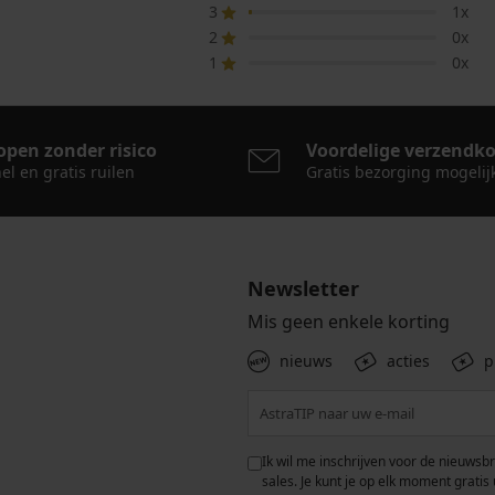
3
1x
2
0x
1
0x
open zonder risico
Voordelige verzendk
el en gratis ruilen
Gratis bezorging mogelij
Newsletter
Mis geen enkele korting
nieuws
acties
p
 met de verwerking van
Ik wil me inschrijven voor de nieuwsb
rwaarden voor de
bescherming van
sales. Je kunt je op elk moment gratis 