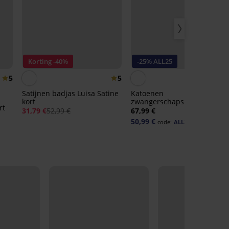
Korting -40%
-25% ALL25
5
5
Satijnen badjas Luisa Satine
Katoenen
kort
zwangerschapsbadjas Dots
rt
kort
31,79 €
52,99 €
67,99 €
50,99 €
code:
ALL25