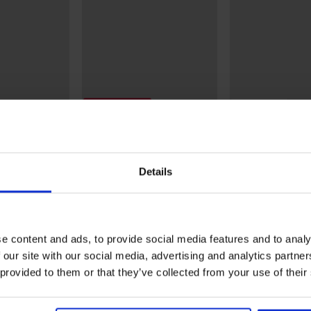
Korting -30%
Bestseller
5
mesnachthemd
Katoenen pyjama Queen
rt
lang
Nachthemd Signat
Details
37,09 €
52,99 €
kort
LL25
41,99 €
e content and ads, to provide social media features and to analy
 our site with our social media, advertising and analytics partn
 provided to them or that they’ve collected from your use of their
Uit dezelfde collectie