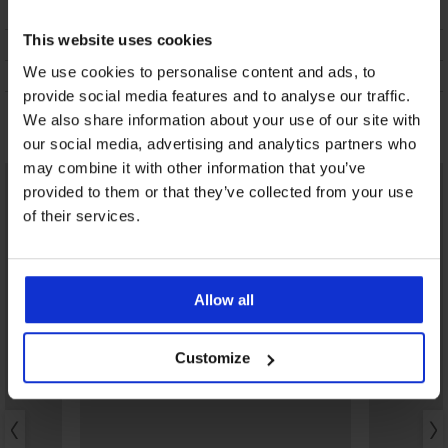
VERZENDING EN BETALING
This website uses cookies
RUILEN
We use cookies to personalise content and ads, to
ONDERHOUD EN WASSEN
provide social media features and to analyse our traffic.
We also share information about your use of our site with
Misschien vindt u dit ook leuk
our social media, advertising and analytics partners who
may combine it with other information that you’ve
provided to them or that they’ve collected from your use
of their services.
Allow all
Customize