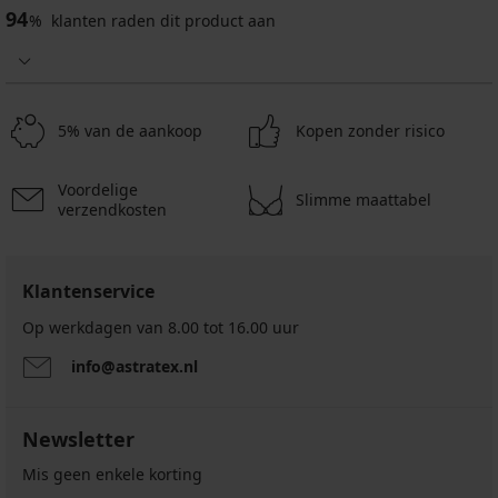
94
%
klanten raden dit product aan
4,9
5% van de aankoop
Kopen zonder risico
Dames
T-
shirt
Voordelige
Melani
Slimme maattabel
verzendkosten
met
lange
mouw
8,10
Klantenservice
€
18,89
Op werkdagen van 8.00 tot 16.00 uur
€
info@astratex.nl
Newsletter
Mis geen enkele korting