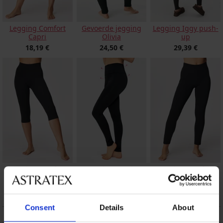
Legging Comfort
Gevoerde jegging
Legging Iggy push-
Capri
Olivia
up
18,19 €
24,50 €
29,39 €
Legging Comfort
Legging Candy
Legging Comfort
Highwaist Capri
corrigerend
Highwaist
18,89 €
24,59 €
20,29 €
Consent
Details
About
BESCHRIJVING