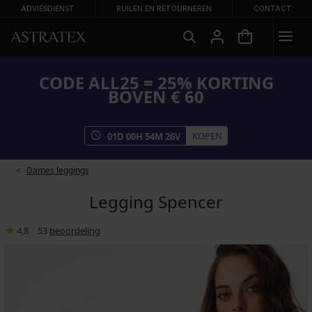
ADVIESDIENST
RUILEN EN RETOURNEREN
CONTACT
CODE ALL25 = 25% KORTING
BOVEN € 60
KOPEN
01
D
00
H
54
M
25
V
Dames leggings
Legging Spencer
4,8
|
53
beoordeling