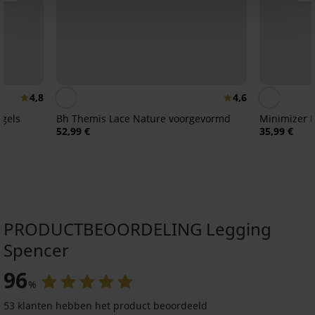
4,8
4,6
ugels
Bh Themis Lace Nature voorgevormd
Minimizer E
52,99 €
35,99 €
PRODUCTBEOORDELING Legging
Spencer
96
%
53 klanten hebben het product beoordeeld
Sale
-57%