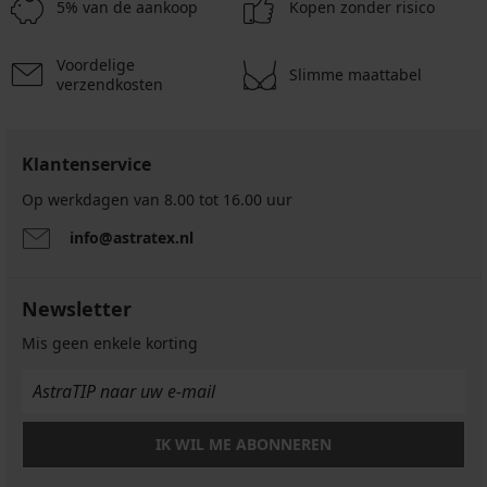
35,99
€
€
€
5% van de aankoop
Kopen zonder risico
€
31,99
€
€
Voordelige
Slimme maattabel
verzendkosten
Klantenservice
Op werkdagen van 8.00 tot 16.00 uur
info@astratex.nl
Newsletter
Mis geen enkele korting
IK WIL ME ABONNEREN