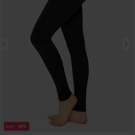
Sale
-40%