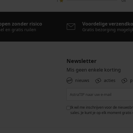
1
0x
open zonder risico
Voordelige verzendk
el en gratis ruilen
Gratis bezorging mogelij
Newsletter
Mis geen enkele korting
nieuws
acties
p
 met de verwerking van
Ik wil me inschrijven voor de nieuwsb
rwaarden voor de
bescherming van
sales. Je kunt je op elk moment gratis 