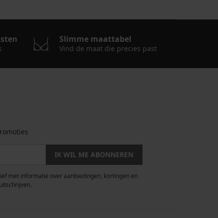
osten
Slimme maattabel
k
Vind de maat die precies past
romoties
IK WIL ME ABONNEREN
rief met informatie over aanbiedingen, kortingen en
uitschrijven.