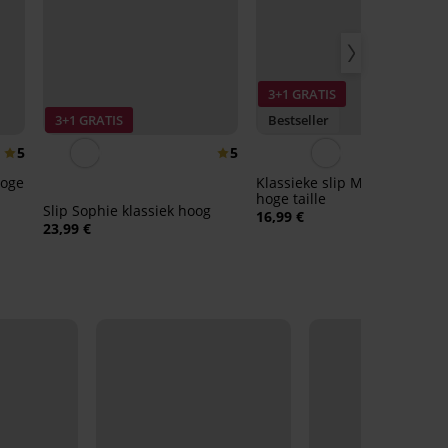
3+1 GRATIS
3+1 GRATIS
Bestseller
5
5
4,
hoge
Klassieke slip Mariluz met
hoge taille
Slip Sophie klassiek hoog
16,99 €
23,99 €