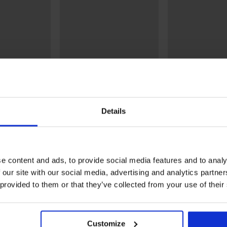
3+1 GRATIS
3+1 GRATIS
5
4,9
 Super Soft met
Klassieke slip Laser met
Corrigerende kat
Details
ge taille
hoge taille
Kira Laser Cut m
taille
10,99 €
16,99 €
e content and ads, to provide social media features and to analy
 our site with our social media, advertising and analytics partn
Uit dezelfde collectie
 provided to them or that they’ve collected from your use of their
Customize