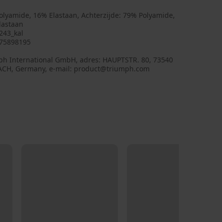
olyamide, 16% Elastaan, Achterzijde: 79% Polyamide,
lastaan
243_kal
75898195
ph International GmbH, adres: HAUPTSTR. 80, 73540
CH, Germany, e-mail: product@triumph.com