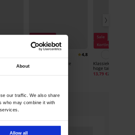
3+1 GRATIS
Sale
Bestseller
Korting -40%
4,3
4,8
oenen slip
Blanca vormgevende
Klassieke slip Honey 
About
et hoge
katoenen slip
hoge taille
15,99 €
13,79 €
22,99 €
se our traffic. We also share
ers who may combine it with
 services.
Allow all