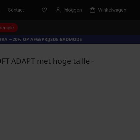
n
Contact
Inloggen
Winkelwagen
ersale
XTRA −20% OP AFGEPRIJSDE BADMODE
OFT ADAPT met hoge taille -