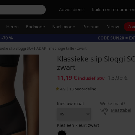
Zoeken
Adviesdienst
Ruilen en retournere
Heren
Badmode
Nachtmode
Premium
Nieuw
Zom
 -70 %
CODE SUN20 = E
sieke slip Sloggi SOFT ADAPT met hoge taille - zwart
Klassieke slip Sloggi S
zwart
11,19 €
15,99 €
inclusief btw
4,9
|
13
beoordeling
Kies uw maat
Welke maat?
Maattabel
Kies een kleur:
zwart