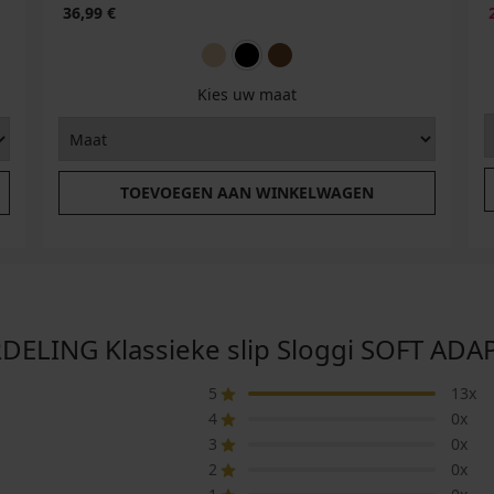
36,99 €
Kies uw maat
TOEVOEGEN AAN WINKELWAGEN
ING Klassieke slip Sloggi SOFT ADAPT
5
13x
4
0x
3
0x
2
0x