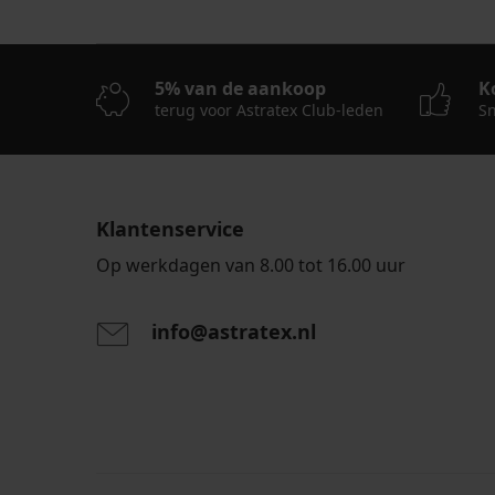
5% van de aankoop
K
terug voor Astratex Club-leden
Sn
Klantenservice
Op werkdagen van 8.00 tot 16.00 uur
info@astratex.nl
Door het invoeren van je e-mailadres ga je akkoord
persoonsgegevens in overeenstemming met de voo
persoonsgegevens
.