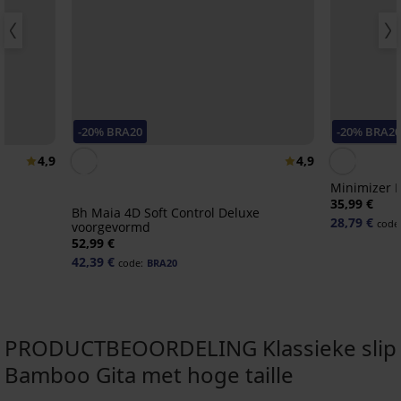
-20% BRA20
-20% BRA20
4,9
4,9
Minimizer E
35,99 €
Bh Maia 4D Soft Control Deluxe
28,79 €
code
voorgevormd
52,99 €
42,39 €
code:
BRA20
PRODUCTBEOORDELING Klassieke slip
Bamboo Gita met hoge taille