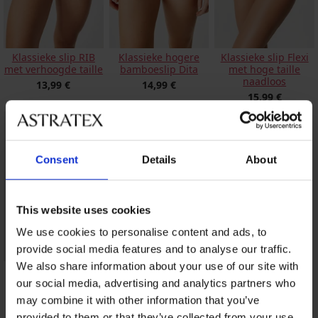
Klassieke slip RIB
Klassieke hogere
Klassieke slip Flexi
met verhoogde taille
bamboeslip Dita
met hoge taille
naadloos
13,99 €
14,99 €
15,99 €
Consent
Details
About
This website uses cookies
We use cookies to personalise content and ads, to
provide social media features and to analyse our traffic.
We also share information about your use of our site with
2 PACK klassieke
hoge slips Elisa
our social media, advertising and analytics partners who
19,99 €
may combine it with other information that you’ve
provided to them or that they’ve collected from your use