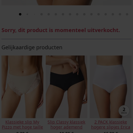
Sorry, dit product is momenteel uitverkocht.
Gelijkaardige producten
Klassieke slip My
Slip Classy klassiek
2 PACK klassieke
Pizzo met hoge taille
hoger ademend
hogere slipjes Erica