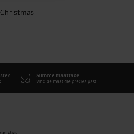
Christmas
osten
Slimme maattabel
k
Vind de maat die precies past
romoties