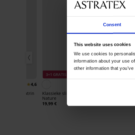
Consent
This website uses cookies
We use cookies to personalis
information about your use of
other information that you’ve
IS
3+1 GRATIS
Korting -40%
4,6
4,4
sieke slips Katrin
Klassieke slip Bamboo
Beha Fili vers
Nature
beugels
19,99 €
19,79 €
32,99 