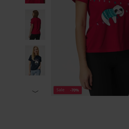
Sale
-70%