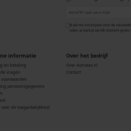
 met de verwerking van
Ik wil me inschrijven voor de nieuwsb
rwaarden voor de
bescherming van
sales. Je kunt je op elk moment gratis 
ne informatie
Over het bedrijf
g en betaling
Over Astratex.nl
lde vragen
Contact
 voorwaarden
ing persoonsgegevens
um
eid
g over de toegankelijkheid