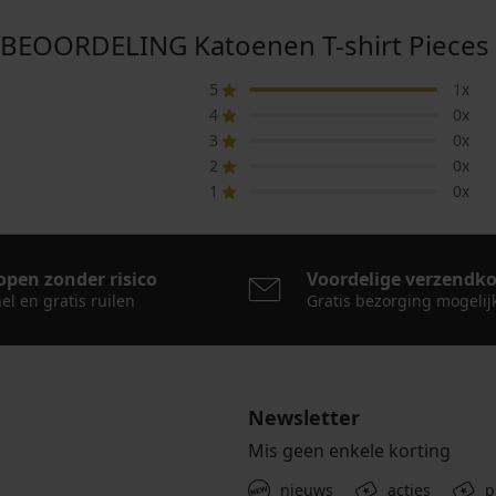
EOORDELING Katoenen T-shirt Pieces 
5
1x
4
0x
3
0x
2
0x
1
0x
open zonder risico
Voordelige verzendk
el en gratis ruilen
Gratis bezorging mogelij
Newsletter
Mis geen enkele korting
nieuws
acties
p