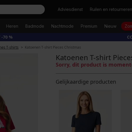
Zoeken
Adviesdienst
Ruilen en retournere
Heren
Badmode
Nachtmode
Premium
Nieuw
Zom
 -70 %
CO
es T-shirts
Katoenen T-shirt Pieces Christmas
Katoenen T-shirt Piece
Sorry, dit product is moment
Gelijkaardige producten