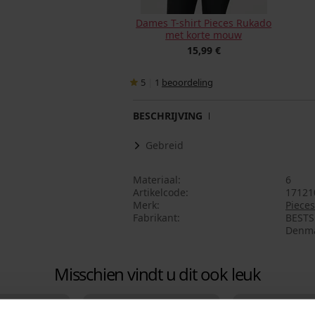
Dames T-shirt Pieces Rukado
met korte mouw
15,99 €
5
|
1
beoordeling
BESCHRIJVING
Gebreid
Materiaal
6
Artikelcode
17121
Merk
Pieces
Fabrikant
BESTSE
Denma
Misschien vindt u dit ook leuk