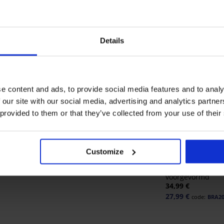
Details
e content and ads, to provide social media features and to analy
 our site with our social media, advertising and analytics partn
 provided to them or that they’ve collected from your use of their
3+1 GRATIS
-20% BRA20
4,8
5
Customize
tevigd zonder
Brazilian slip Delicate Flower
26,99 €
Bh Carmen Basic
€
voorgevormd
34,99 €
27,99 €
code:
BRA2