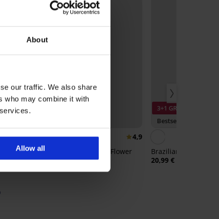
About
se our traffic. We also share
ers who may combine it with
3+1 GRATIS
 services.
Bestseller
Bestseller
4,9
4,9
Allow all
Bh Spacer Delicate Flower
Brazilian slip DIVA b
52,99 €
20,99 €
0