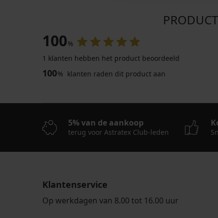
PRODUCTB
100
%
1 klanten hebben het product beoordeeld
100
%
klanten raden dit product aan
-40%
4,9
4,9
5% van de aankoop
K
terug voor Astratex Club-leden
Sn
Bh
Thermo
Angelia
legging
New
Winter
Klantenservice
31,79
31,99
€
€
Op werkdagen van 8.00 tot 16.00 uur
52,99
€