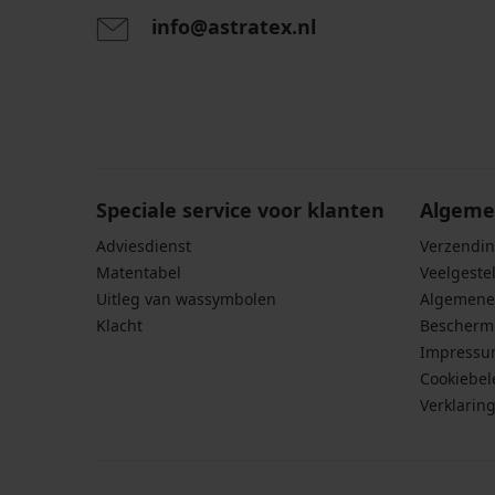
info@astratex.nl
Door het invoeren van je e-mailadres ga je akkoord
persoonsgegevens in overeenstemming met de voo
persoonsgegevens
.
Speciale service voor klanten
Algeme
Adviesdienst
Verzendin
Matentabel
Veelgeste
Uitleg van wassymbolen
Algemene
Klacht
Bescherm
Impress
Cookiebel
Verklarin