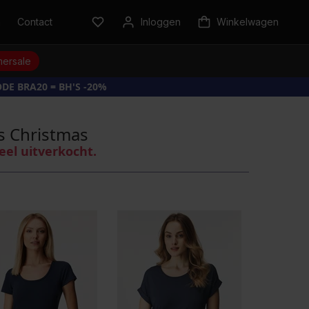
n
Contact
Inloggen
Winkelwagen
ersale
DE BRA20 = BH'S -20%
s Christmas
eel uitverkocht.