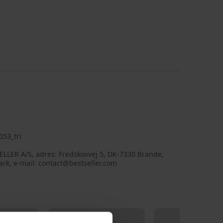
053_tri
LLER A/S, adres: Fredskovvej 5, DK-7330 Brande,
rk, e-mail: contact@bestseller.com