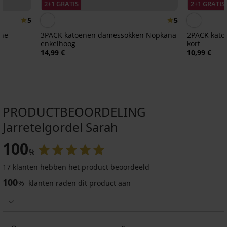
2+1 GRATIS
2+1 GRATIS
5
5
The
3PACK katoenen damessokken Nopkana
2PACK kato
enkelhoog
kort
14,99 €
10,99 €
PRODUCTBEOORDELING
Jarretelgordel Sarah
-30%
Sale
Sale
-70%
-40%
IMITED
100
LIMITED
%
4,7
17 klanten hebben het product beoordeeld
Jarretelgordel
Jarretelgordel
Bruids
Jarretelgordel
Jarretelgordel
PREMIUM
PREMIUM
100
Brillance
Bethanie
jarretelgordel
Solar
Joanna
%
klanten raden dit product aan
Jarretelgordel
Jarretelgordel
Hot
Lyra
Kiss
42,69
11,99
Bluebella
Bluebella
Pink
6,30
40,99
€
€
Marseille
Amarosa
44,99
€
€
60,99
19,99
42,99
52,99
€
20,99
€
€