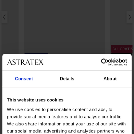
3+1 GRATIS
-20% GET20
PREMIUM
4,8
Jarretelgordel Solene
Consent
Details
About
38,99 €
String HUG
31,19 €
code:
GET20
29,99 €
This website uses cookies
Ontdek vergelijkbare stukken
We use cookies to personalise content and ads, to
LIMITED
provide social media features and to analyse our traffic.
We also share information about your use of our site with
our social media, advertising and analytics partners who