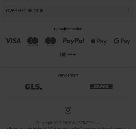
OVER HET BEDRIJF
Betaalmethoden
Vervoerders
Copyright 2005-2026 © ASTRATEX a.s.
Alle prijzen zijn inclusief BTW en andere heffingen en exclusief eventuele
verzendkosten en servicekosten.