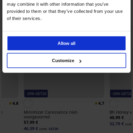
may combine it with other information that you’ve
provided to them or that they’ve collected from your use
of their services.
Allow all
Customize
-20% GET20
-20% GET20
4,8
4,7
te
Minimizer Caressence niet-
Bh Honey v
voorgevormd
40,99 €
57,99 €
32,79 €
code
46,39 €
code:
GET20