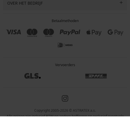
OVER HET BEDRIJF
Betaalmethoden
Vervoerders
Copyright 2005-2026 © ASTRATEX a.s.
Alle prijzen zijn inclusief BTW en andere heffingen en exclusief eventuele
verzendkosten en servicekosten.
Programia – webshops