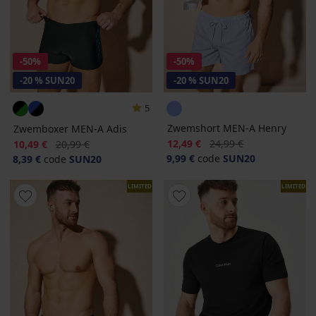
-50%
-50%
-20 % SUN20
-20 % SUN20
5
Zwemshort MEN-A Henry
Zwemboxer MEN-A Adis
Korting
Oorspronkelijke prijs
Korting
Oorspronkelijke prijs
12,49 €
24,99 €
10,49 €
20,99 €
9,99 €
code
SUN20
8,39 €
code
SUN20
LIMITED
LIMITED