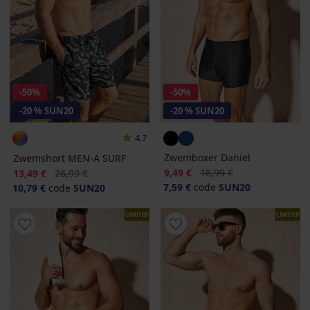
-50%
-50%
-20 % SUN20
-20 % SUN20
4,7
Zwemboxer Daniel
Zwemshort MEN-A SURF
Korting
Oorspronkelijke prijs
Korting
Oorspronkelijke prijs
9,49 €
18,99 €
13,49 €
26,99 €
7,59 €
code
SUN20
10,79 €
code
SUN20
LIMITED
LIMITED