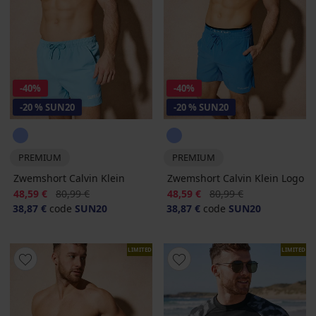
-40%
-40%
-20 % SUN20
-20 % SUN20
PREMIUM
PREMIUM
Zwemshort Calvin Klein
Zwemshort Calvin Klein Logo
Korting
Oorspronkelijke prijs
Korting
Oorspronkelijke prijs
48,59 €
80,99 €
48,59 €
80,99 €
38,87 €
code
SUN20
38,87 €
code
SUN20
LIMITED
LIMITED