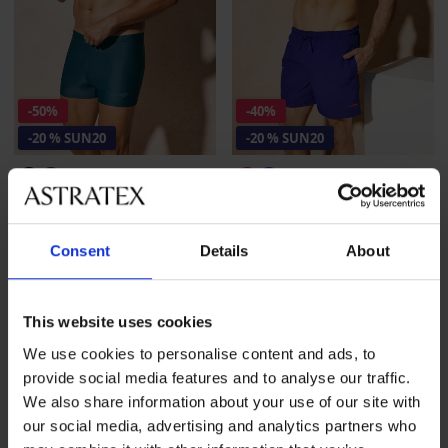
-50%
-40%
-20 % SUN20
-20 % SUN20
Zwemboxer Daniel
PREMIUM
Korting
Oorspronkelijke prijs
9,49 €
18,99 €
Zwemshort Calvin Klein
7,59 €
code
SUN20
Consent
Details
About
Relax
Korting
Oorspronkelijke prijs
48,59 €
80,99 €
38,87 €
code
SUN20
This website uses cookies
LIMITED
LIMITED
We use cookies to personalise content and ads, to
provide social media features and to analyse our traffic.
We also share information about your use of our site with
our social media, advertising and analytics partners who