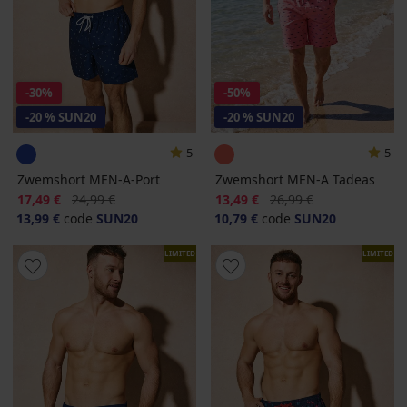
-30%
-50%
-20 % SUN20
-20 % SUN20
5
5
Zwemshort MEN-A-Port
Zwemshort MEN-A Tadeas
Korting
Oorspronkelijke prijs
Korting
Oorspronkelijke prijs
17,49 €
24,99 €
13,49 €
26,99 €
13,99 €
code
SUN20
10,79 €
code
SUN20
LIMITED
LIMITED