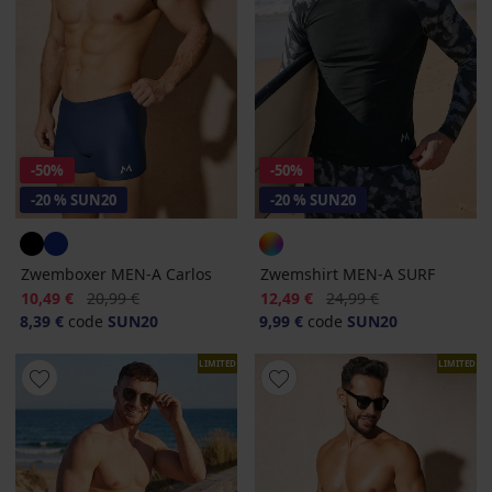
-50%
-50%
-20 % SUN20
-20 % SUN20
Zwemboxer MEN-A Carlos
Zwemshirt MEN-A SURF
Korting
Oorspronkelijke prijs
Korting
Oorspronkelijke prijs
10,49 €
20,99 €
12,49 €
24,99 €
8,39 €
code
SUN20
9,99 €
code
SUN20
LIMITED
LIMITED