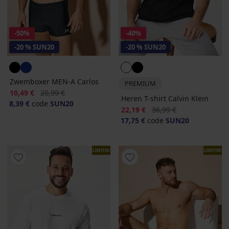
-50%
-40%
-20 % SUN20
-20 % SUN20
Zwemboxer MEN-A Carlos
PREMIUM
Korting
Oorspronkelijke prijs
10,49 €
20,99 €
Heren T-shirt Calvin Klein
8,39 €
code
SUN20
Korting
Oorspronkelijke prijs
22,19 €
36,99 €
17,75 €
code
SUN20
LIMITED
LIMITED