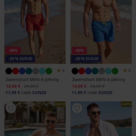
-40%
-40%
-20 % SUN20
-20 % SUN20
5
5
Zwemshort MEN-A Johnny
Zwemshort MEN-A Johnny
Korting
Oorspronkelijke prijs
Korting
Oorspronkelijke prijs
14,99 €
24,99 €
14,99 €
24,99 €
11,99 €
code
SUN20
11,99 €
code
SUN20
LIMITED
LIMITED