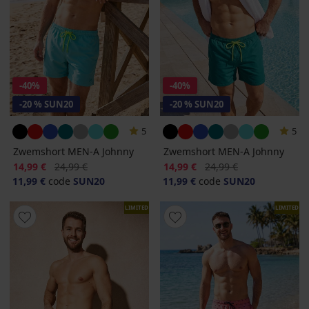
-40%
-40%
-20 % SUN20
-20 % SUN20
5
5
Zwemshort MEN-A Johnny
Zwemshort MEN-A Johnny
Korting
Oorspronkelijke prijs
Korting
Oorspronkelijke prijs
14,99 €
24,99 €
14,99 €
24,99 €
11,99 €
code
SUN20
11,99 €
code
SUN20
LIMITED
LIMITED