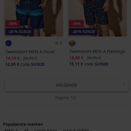
-40%
-30%
-20 % SUN20
-20 % SUN20
5
Zwemshort MEN-A Flamingo
Zwemshort MEN-A Oscar
Korting
Oorspronkelijke prijs
Korting
Oorspronkelijke prijs
18,89 €
26,99 €
16,19 €
26,99 €
15,11 €
code
SUN20
12,95 €
code
SUN20
VOLGENDE
Pagina 1/2
Populairste merken
MEN-A
4F
Calvin Klein
JACK & JONES