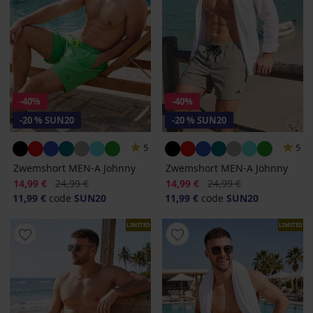
-40%
-40%
-20 % SUN20
-20 % SUN20
5
5
Zwemshort MEN-A Johnny
Zwemshort MEN-A Johnny
Korting
Oorspronkelijke prijs
Korting
Oorspronkelijke prijs
14,99 €
24,99 €
14,99 €
24,99 €
11,99 €
code
SUN20
11,99 €
code
SUN20
LIMITED
LIMITED