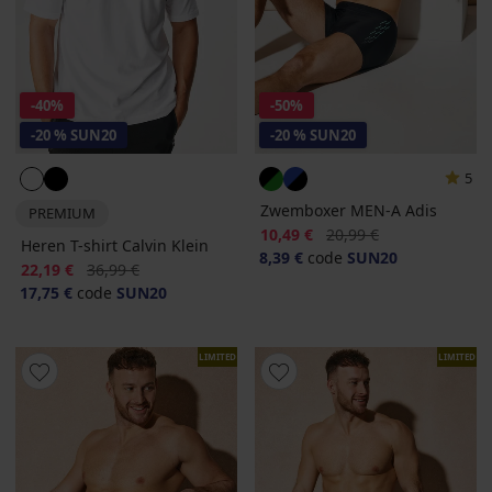
-40%
-50%
-20 % SUN20
-20 % SUN20
5
Zwemboxer MEN-A Adis
PREMIUM
Korting
Oorspronkelijke prijs
10,49 €
20,99 €
Heren T-shirt Calvin Klein
8,39 €
code
SUN20
Korting
Oorspronkelijke prijs
22,19 €
36,99 €
17,75 €
code
SUN20
LIMITED
LIMITED