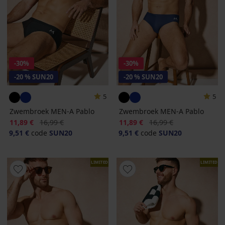
-30%
-30%
-20 % SUN20
-20 % SUN20
5
5
Zwembroek MEN-A Pablo
Zwembroek MEN-A Pablo
Korting
Oorspronkelijke prijs
Korting
Oorspronkelijke prijs
11,89 €
16,99 €
11,89 €
16,99 €
9,51 €
code
SUN20
9,51 €
code
SUN20
LIMITED
LIMITED