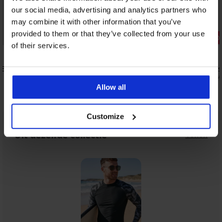
our social media, advertising and analytics partners who
may combine it with other information that you’ve
Sale
provided to them or that they’ve collected from your use
Korting -50
of their services.
5
4,9
NES
Thermo hemd Garland
3PACK slip
18,99 €
12,49 €
24,99
Allow all
Customize
Uit dezelfde collectie
Tonen