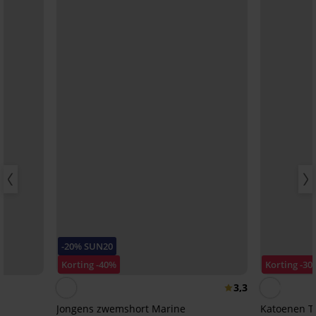
-20% SUN20
Korting -40%
Korting -30
3,3
Jongens zwemshort Marine
Katoenen T