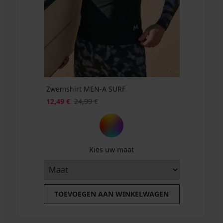
30,99
Double
24,99
38,87
€
24,99
SUN20
€
€
€
28,99
code
€
code
SUN20
€
SUN20
Zwemshirt MEN-A SURF
12,49 €
24,99 €
Kies uw maat
TOEVOEGEN AAN WINKELWAGEN