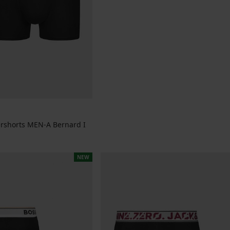
rshorts MEN-A Bernard I
jke prijs
NEW