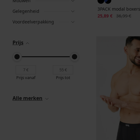
Mouwen
3PACK modal boxer
Gelegenheid
Korting
Oorspronkeli
25,89 €
36,99 €
Voordeelverpakking
Prijs
Prijs vanaf
Prijs tot
Alle merken