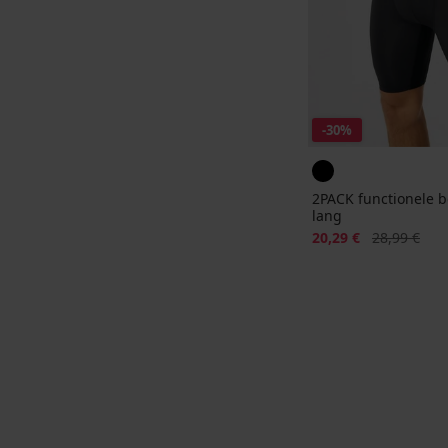
-30%
2PACK functionele 
lang
Korting
Oorspronkeli
20,29 €
28,99 €