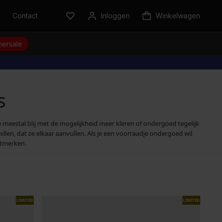
n
Contact
Inloggen
Winkelwagen
ersale
s
 meestal blij met de mogelijkheid meer kleren of ondergoed tegelijk
illen, dat ze elkaar aanvullen. Als je een voorraadje ondergoed wil
rtmerken.
LIMITED
LIMITED