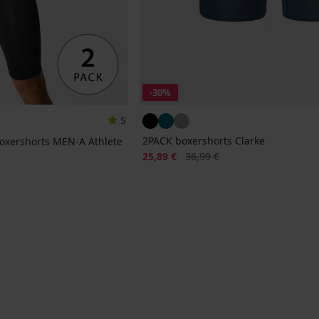
-30%
5
2PACK boxershorts Clarke
boxershorts MEN-A Athlete
Korting
Oorspronkelijke prijs
25,89 €
36,99 €
jke prijs