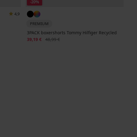
-20%
4,9
PREMIUM
3PACK boxershorts Tommy Hilfiger Recycled
Korting
Oorspronkelijke prijs
39,19 €
48,99 €