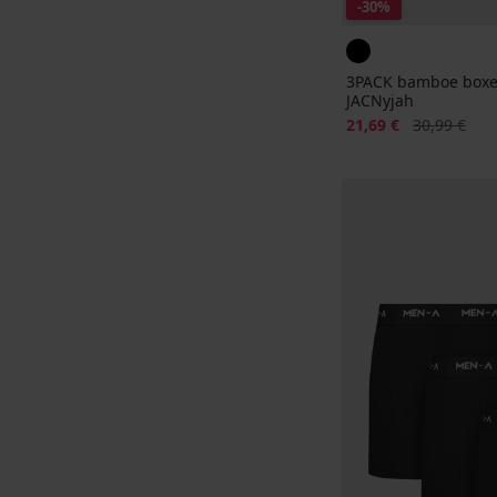
-30%
3PACK bamboe boxe
JACNyjah
Korting
Oorspronkeli
21,69 €
30,99 €