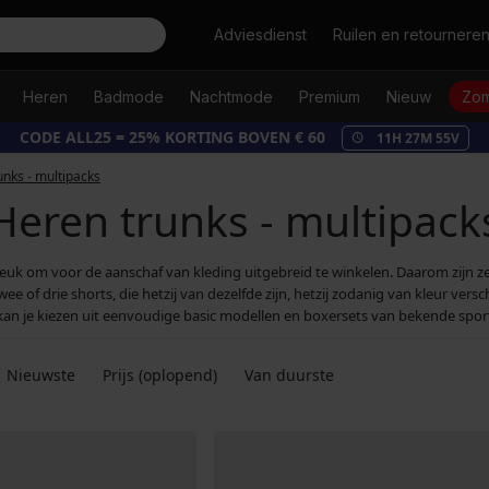
Zoeken
Adviesdienst
Ruilen en retournere
Heren
Badmode
Nachtmode
Premium
Nieuw
Zom
CODE ALL25 = 25% KORTING BOVEN € 60
11
H
27
M
53
V
unks - multipacks
Heren trunks - multipack
euk om voor de aanschaf van kleding uitgebreid te winkelen. Daarom zijn ze
of drie shorts, die hetzij van dezelfde zijn, hetzij zodanig van kleur versch
 kan je kiezen uit eenvoudige basic modellen en boxersets van bekende spo
Nieuwste
Prijs (oplopend)
Van duurste