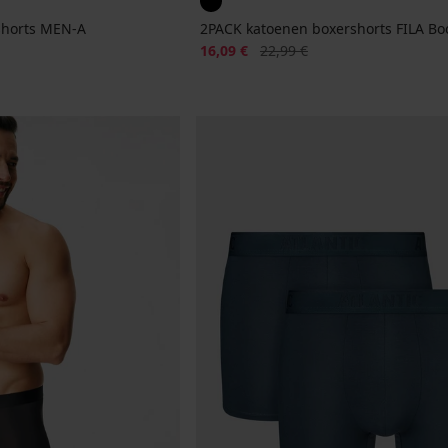
shorts MEN-A
2PACK katoenen boxershorts FILA B
jke prijs
Korting
Oorspronkelijke prijs
16,09 €
22,99 €