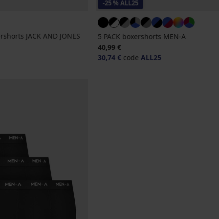
-25 % ALL25
rshorts JACK AND JONES
5 PACK boxershorts MEN-A
40,99 €
jke prijs
30,74 €
code
ALL25