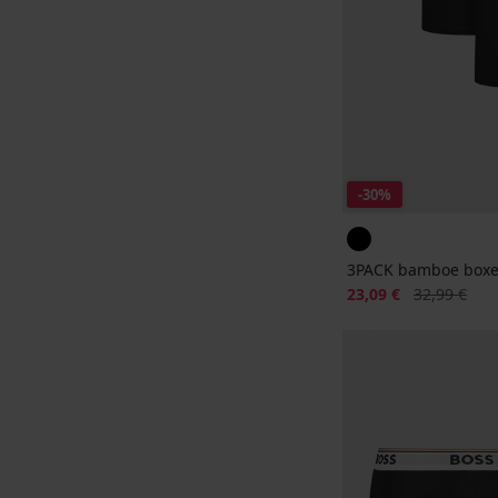
-30%
3PACK bamboe boxe
Korting
Oorspronkeli
23,09 €
32,99 €