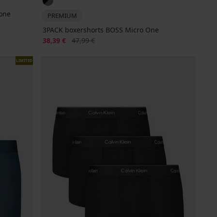
oone
PREMIUM
3PACK boxershorts BOSS Micro One
Korting
Oorspronkelijke prijs
38,39 €
47,99 €
LIMITED