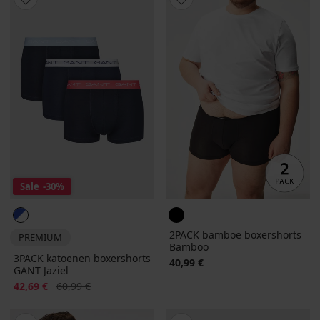
Sale
-30%
2PACK bamboe boxershorts
PREMIUM
Bamboo
3PACK katoenen boxershorts
40,99 €
GANT Jaziel
Korting
Oorspronkelijke prijs
42,69 €
60,99 €