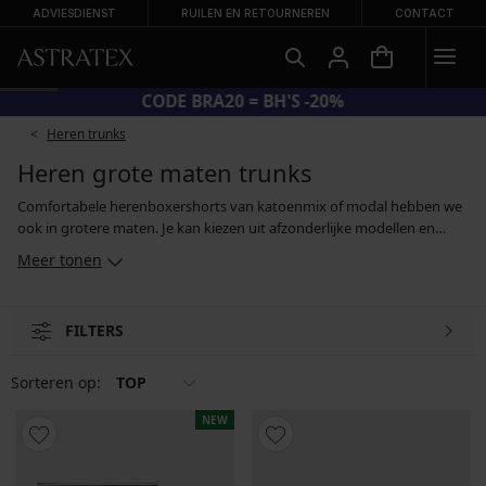
ADVIESDIENST
RUILEN EN RETOURNEREN
CONTACT
CODE BRA20 = BH'S -20%
Heren trunks
Heren grote maten trunks
Comfortabele herenboxershorts van katoenmix of modal hebben we
ook in grotere maten. Je kan kiezen uit afzonderlijke modellen en
boxersets in zwart, wit, grijs of donkerblauw. Natuurlijk is er een
Meer tonen
comfortabele pasvorm met een elastische tailleband die nergens
knelt. Ook als je een steviger of langer postuur hebt, zal je zeker
boxershorts vinden die perfect passen.
FILTERS
Sorteren op:
TOP
NEW