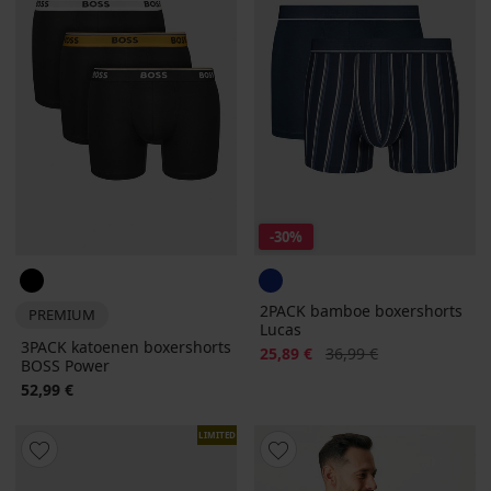
-30%
2PACK bamboe boxershorts
PREMIUM
Lucas
3PACK katoenen boxershorts
Korting
Oorspronkelijke prijs
25,89 €
36,99 €
BOSS Power
52,99 €
LIMITED