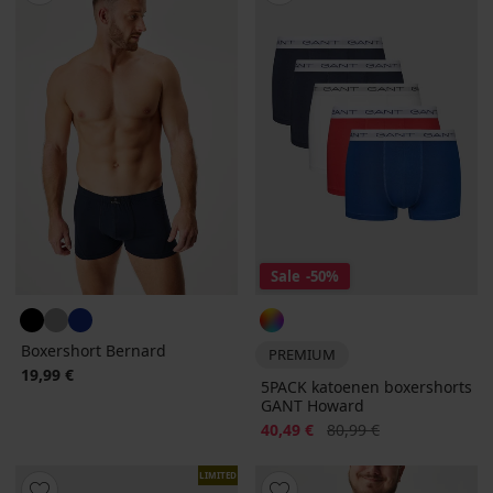
Sale
-50%
Boxershort Bernard
PREMIUM
19,99 €
5PACK katoenen boxershorts
GANT Howard
Korting
Oorspronkelijke prijs
40,49 €
80,99 €
LIMITED