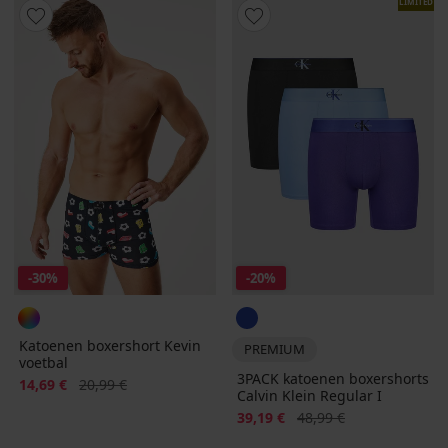
LIMITED
-30%
-20%
Katoenen boxershort Kevin
PREMIUM
voetbal
3PACK katoenen boxershorts
Korting
Oorspronkelijke prijs
14,69 €
20,99 €
Calvin Klein Regular I
Korting
Oorspronkelijke prijs
39,19 €
48,99 €