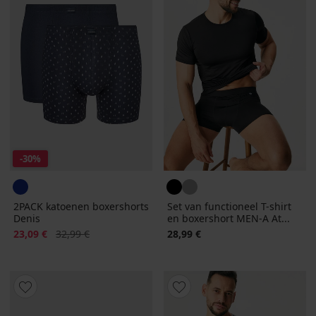
-30%
2PACK katoenen boxershorts
Set van functioneel T-shirt
Denis
en boxershort MEN-A At...
Korting
Oorspronkelijke prijs
23,09 €
32,99 €
28,99 €