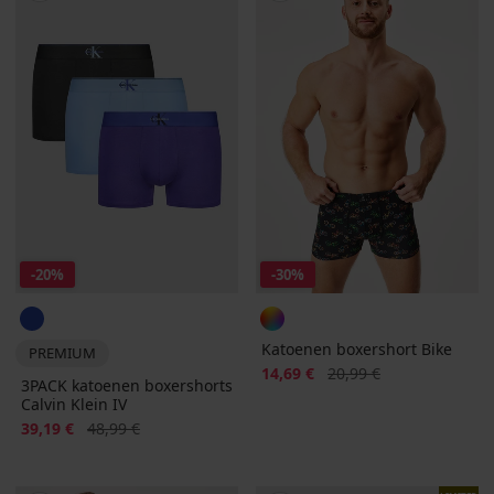
-20%
-30%
Katoenen boxershort Bike
PREMIUM
Korting
Oorspronkelijke prijs
14,69 €
20,99 €
3PACK katoenen boxershorts
Calvin Klein IV
Korting
Oorspronkelijke prijs
39,19 €
48,99 €