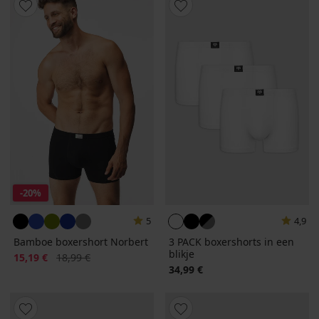
-20%
5
4,9
Bamboe boxershort Norbert
3 PACK boxershorts in een
blikje
Korting
Oorspronkelijke prijs
15,19 €
18,99 €
34,99 €