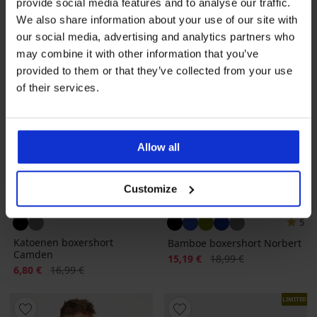
provide social media features and to analyse our traffic.
We also share information about your use of our site with
our social media, advertising and analytics partners who
may combine it with other information that you’ve
provided to them or that they’ve collected from your use
of their services.
Allow all
Customize
Sale
-60%
-20%
5
Katoenen boxershort
Bamboe boxershort Norbert
Camden
Korting
Oorspronkelijke prijs
15,19 €
18,99 €
Korting
Oorspronkelijke prijs
6,80 €
16,99 €
LIMITED