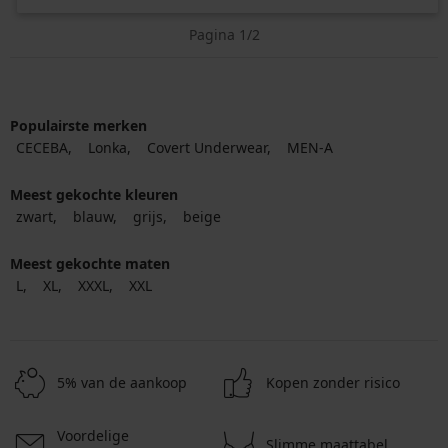
Pagina 1/2
Populairste merken
CECEBA
Lonka
Covert Underwear
MEN-A
Meest gekochte kleuren
zwart
blauw
grijs
beige
Meest gekochte maten
L
XL
XXXL
XXL
5% van de aankoop
Kopen zonder risico
Voordelige
Slimme maattabel