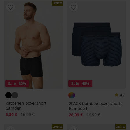
LIMITED
Sale
-60%
Sale
-40%
4,7
Katoenen boxershort
2PACK bamboe boxershorts
Camden
Bamboo I
Korting
Oorspronkelijke prijs
6,80 €
16,99 €
Korting
Oorspronkelijke prijs
26,99 €
44,99 €
LIMITED
LIMITED