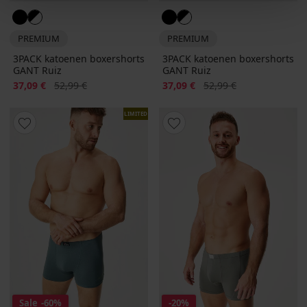
PREMIUM
PREMIUM
3PACK katoenen boxershorts
3PACK katoenen boxershorts
GANT Ruiz
GANT Ruiz
Korting
Oorspronkelijke prijs
Korting
Oorspronkelijke prijs
37,09 €
52,99 €
37,09 €
52,99 €
LIMITED
Sale
-60%
-20%