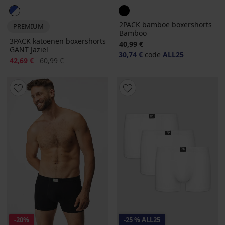
2PACK bamboe boxershorts
PREMIUM
Bamboo
3PACK katoenen boxershorts
40,99 €
GANT Jaziel
30,74 €
code
ALL25
Korting
Oorspronkelijke prijs
42,69 €
60,99 €
-20%
-25 % ALL25