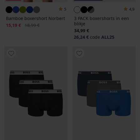
5
4,9
Bamboe boxershort Norbert
3 PACK boxershorts in een
blikje
Korting
Oorspronkelijke prijs
15,19 €
18,99 €
34,99 €
26,24 €
code
ALL25