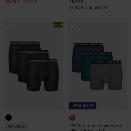
Korting
Oorspronkelijke prijs
23,09 €
32,99 €
28,99 €
21,74 €
code
ALL25
LIMITED
-25 % ALL25
3PACK bamboe boxershorts
PREMIUM
MEN-A Bernard III