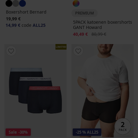
Boxershort Bernard
PREMIUM
19,99 €
5PACK katoenen boxershorts
14,99 €
code
ALL25
GANT Howard
Korting
Oorspronkelijke prijs
40,49 €
80,99 €
LIMITED
Sale
-30%
-25 % ALL25