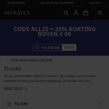
ADVIESDIENST
RUILEN EN RETOURNEREN
CONTACT
CODE ALL25 = 25% KORTING
BOVEN € 60
KOPEN
11
H
25
M
19
V
Heren grote maten ondergoed
Trunks
Ze zijn comfortabel, stijlvol en modern. Boxerslips voor mannen
behoren tot het populairste ondergoed. Ze bieden een echt
comfortabele pasvorm, elk model heeft anatomisch gevormde benen
Meer tonen
en ze zijn gemaakt van materialen die dermatologisch getest zijn. Je
kan ook kiezen voor naadloze trunks, modellen met bamboevezel of
boxerslips met vrolijke prints. En als je een voorraadje wil aanleggen,
FILTERS
kan je een multipack met meerdere producten tegelijk kopen.