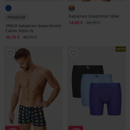
Katoenen boxershort Bike
PREMIUM
Korting
Oorspronkelijke prijs
14,69 €
20,99 €
3PACK katoenen boxershorts
Calvin Klein IV
Korting
Oorspronkelijke prijs
39,19 €
48,99 €
LIMITED
-30%
-20%