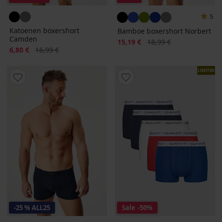
5
Katoenen boxershort
Bamboe boxershort Norbert
Camden
Korting
Oorspronkelijke prijs
15,19 €
18,99 €
Korting
Oorspronkelijke prijs
6,80 €
16,99 €
LIMITED
-25 % ALL25
Sale
-50%