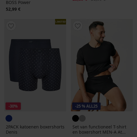
BOSS Power
52,99 €
LIMITED
-30%
-25 % ALL25
2PACK katoenen boxershorts
Set van functioneel T-shirt
Denis
en boxershort MEN-A At...