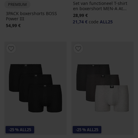
Set van functioneel T-shirt
PREMIUM
en boxershort MEN-A At...
3PACK boxershorts BOSS
28,99 €
Power III
21,74 €
code
ALL25
54,99 €
-25 % ALL25
-25 % ALL25