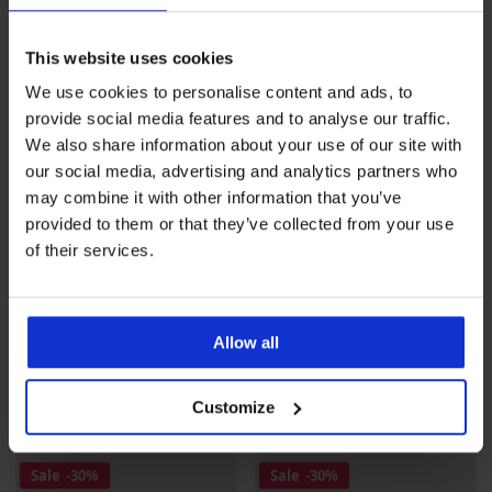
Sale
-60%
Sale
-40%
4,7
This website uses cookies
Katoenen boxershort
2PACK bamboe boxershorts
We use cookies to personalise content and ads, to
Camden
Bamboo I
provide social media features and to analyse our traffic.
Korting
Oorspronkelijke prijs
6,80 €
16,99 €
Korting
Oorspronkelijke prijs
26,99 €
44,99 €
We also share information about your use of our site with
our social media, advertising and analytics partners who
LIMITED
LIMITED
may combine it with other information that you’ve
provided to them or that they’ve collected from your use
of their services.
Allow all
Customize
Sale
-30%
Sale
-30%