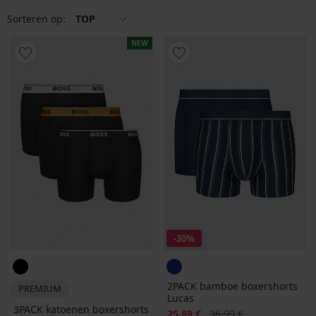
Sorteren op:
TOP
NEW
-30%
2PACK bamboe boxershorts
PREMIUM
Lucas
3PACK katoenen boxershorts
Korting
Oorspronkelijke prijs
25,89 €
36,99 €