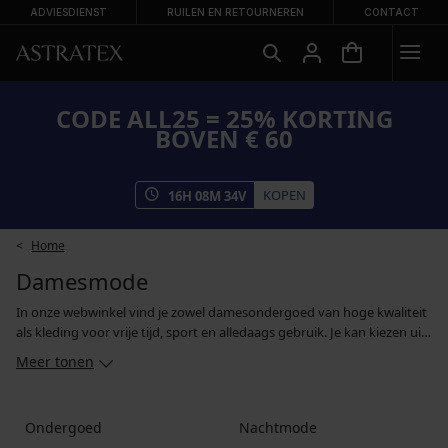
ADVIESDIENST
RUILEN EN RETOURNEREN
CONTACT
CODE ALL25 = 25% KORTING
BOVEN € 60
KOPEN
16
H
08
M
33
V
Home
Damesmode
In onze webwinkel vind je zowel damesondergoed van hoge kwaliteit
als kleding voor vrije tijd, sport en alledaags gebruik. Je kan kiezen uit
slips in alle soorten en maten, warme kamerjassen, nachtjaponnen, T-
Meer tonen
shirts en sweatshirts met merknamen en functionele kleding. Ons
doel is om vrouwen zich comfortabel, zelfverzekerd en verleidelijk te
laten voelen in onze producten. Daarom kiezen wij voor lingerie en
Ondergoed
Nachtmode
kleding van de hoogste kwaliteit, van gerenommeerde fabrikanten.