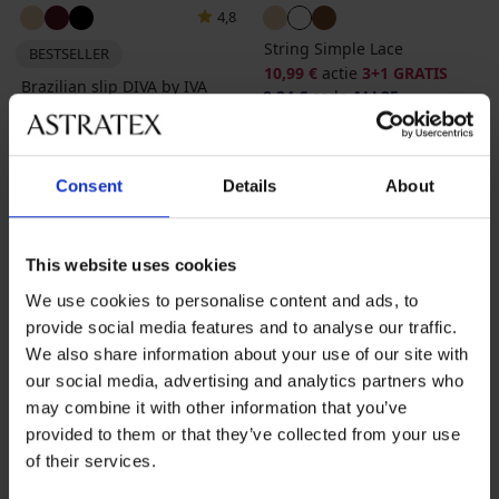
4,8
String Simple Lace
BESTSELLER
10,99 €
actie
3+1 GRATIS
Brazilian slip DIVA by IVA
8,24 €
code
ALL25
20,99 €
actie
3+1 GRATIS
Consent
Details
About
This website uses cookies
We use cookies to personalise content and ads, to
provide social media features and to analyse our traffic.
We also share information about your use of our site with
our social media, advertising and analytics partners who
may combine it with other information that you’ve
provided to them or that they’ve collected from your use
of their services.
-25 % ALL25
-50%