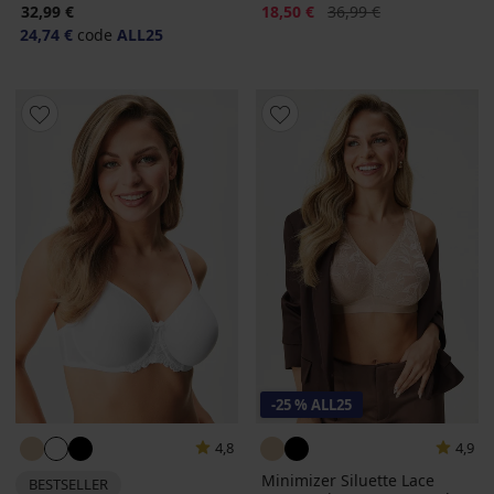
Korting
Oorspronkelijke prijs
32,99 €
18,50 €
36,99 €
24,74 €
code
ALL25
-25 % ALL25
4,8
4,9
Minimizer Siluette Lace
BESTSELLER