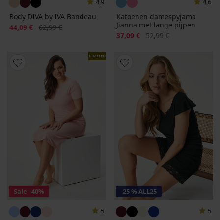
4,9
4,6
Body DIVA by IVA Bandeau
Katoenen damespyjama
Jianna met lange pijpen
Korting
Oorspronkelijke prijs
44,09 €
62,99 €
Korting
Oorspronkelijke prijs
37,09 €
52,99 €
LIMITED
Sale
-40%
-25 % ALL25
5
5