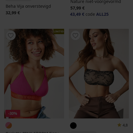
Nature niet-voorgevormd
Beha Vija onverstevigd
57,99 €
32,99 €
43,49 €
code
ALL25
LIMITED
-30%
4,8