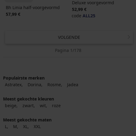
Deluxe voorgevormd
Bh Linia half-voorgevormd
52,99 €
57,99 €
code
ALL25
VOLGENDE
Pagina 1/178
Populairste merken
Astratex
Dorina
Rosme
Jadea
Meest gekochte kleuren
beige
zwart
wit
roze
Meest gekochte maten
L
M
XL
XXL