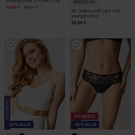
Bralette PINK STORM Fizzy
BESTSELLER
Korting
Oorspronkelijke prijs
14,69 €
20,99 €
Bh DIVA by IVA Lace niet-
voorgevormd
62,99 €
3+1 GRATIS
-25 % ALL25
-25 % ALL25