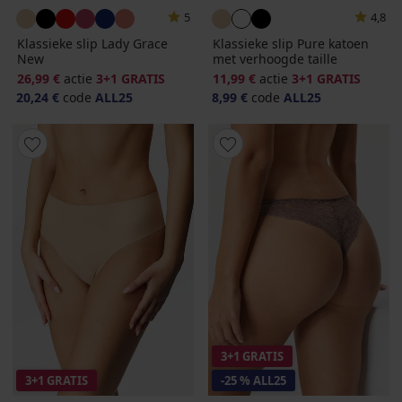
5
4,8
Klassieke slip Lady Grace
Klassieke slip Pure katoen
New
met verhoogde taille
26,99 €
actie
3+1 GRATIS
11,99 €
actie
3+1 GRATIS
20,24 €
code
ALL25
8,99 €
code
ALL25
3+1 GRATIS
3+1 GRATIS
-25 % ALL25