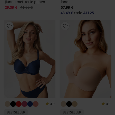
Jianna met korte pijpen
lang
Korting
Oorspronkelijke prijs
29,39 €
41,99 €
57,99 €
43,49 €
code
ALL25
4,9
4,9
BESTSELLER
BESTSELLER