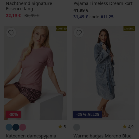
Nachthemd Signature
Pyjama Timeless Dream kort
Essence lang
41,99 €
Korting
Oorspronkelijke prijs
22,19 €
36,99 €
31,49 €
code
ALL25
LIMITED
LIMITED
-30%
-25 % ALL25
5
4,9
Katoenen damespyjama
Warme badjas Moreno Blue