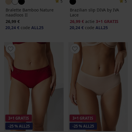
5
5
Bralette Bamboo Nature
Brazilian slip DIVA by IVA
naadloos II
Lace
26,99 €
26,99 €
actie
3+1 GRATIS
20,24 €
code
ALL25
20,24 €
code
ALL25
3+1 GRATIS
3+1 GRATIS
-25 % ALL25
-25 % ALL25