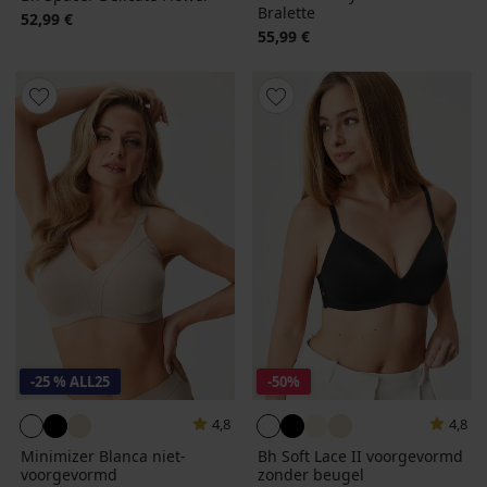
Bralette
52,99 €
55,99 €
-25 % ALL25
-50%
4,8
4,8
Minimizer Blanca niet-
Bh Soft Lace II voorgevormd
voorgevormd
zonder beugel