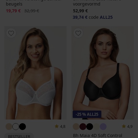
beugels
voorgevormd
Korting
Oorspronkelijke prijs
19,79 €
32,99 €
52,99 €
39,74 €
code
ALL25
-25 % ALL25
4,8
4,9
Bh Maia 4D Soft Control
BESTSELLER