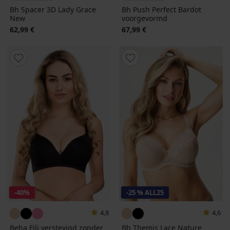
Bh Spacer 3D Lady Grace
Bh Push Perfect Bardot
New
voorgevormd
62,99 €
67,99 €
-40%
-25 % ALL25
4,8
4,6
Beha Fili verstevigd zonder
Bh Themis Lace Nature