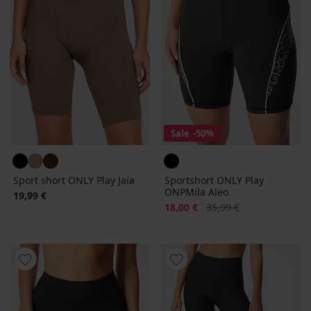
Sale
-50%
Sport short ONLY Play Jaia
Sportshort ONLY Play
ONPMila Aleo
19,99 €
Korting
Oorspronkelijke prijs
18,00 €
35,99 €