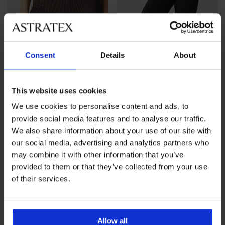
Consent
Details
About
This website uses cookies
-50%
We use cookies to personalise content and ads, to
4,8
provide social media features and to analyse our traffic.
Sport short ONLY Play Jaia
Sportbroek Zari
We also share information about your use of our site with
19,99 €
Korting
Oorspronkelijke prijs
22,50 €
44,99 €
our social media, advertising and analytics partners who
may combine it with other information that you’ve
provided to them or that they’ve collected from your use
NEW
of their services.
Allow all