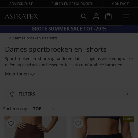
ADVIESDIENST
RUILEN EN RETOURNEREN
CONTACT
GROTE SUMMER SALE TOT -70 %
Dames broeken en shorts
Dames sportbroeken en -shorts
Sportbroeken en -shorts garanderen dat je je tijdens willekeurig welke
oefening altijd vrij kan bewegen. Kies uit comfortabele katoenen
modellen en kleding gemaakt van functionele materialen. Dankzij hun
Meer tonen
bijzondere eigenschappen zullen deze materialen jouw uurtje in de
sportschool of fitnessruimte aangenamer maken, evenals je
wandelingen in de natuur of door de stad. Of je nu de voorkeur geeft
FILTERS
aan een korte broek, een capri met een kortere lengte of een lange
broek, je kan kiezen uit vele kleurrijke en minimalistische modellen.
Sorteren op:
TOP
LIMITED