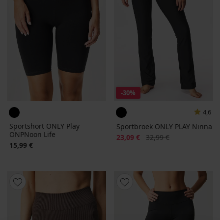
-30%
4,6
Sportshort ONLY Play
Sportbroek ONLY PLAY Ninna
ONPNoon Life
Korting
Oorspronkelijke prijs
23,09 €
32,99 €
15,99 €