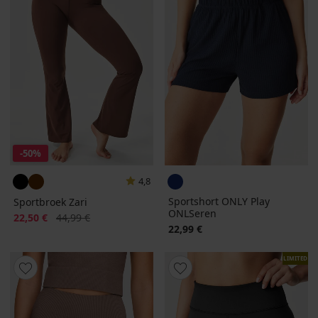
-50%
4,8
Sportshort ONLY Play
Sportbroek Zari
ONLSeren
Korting
Oorspronkelijke prijs
22,50 €
44,99 €
22,99 €
LIMITED