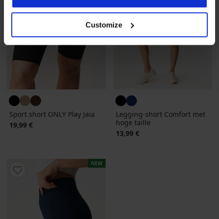
Customize
Sport short ONLY Play Jaia
Legging-short Comfort met
hoge taille
19,99 €
13,99 €
NEW