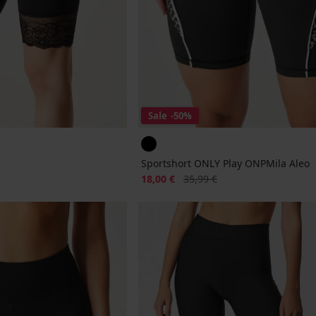
Sale
-50%
Sportshort ONLY Play ONPMila Aleo
ke prijs
Korting
Oorspronkelijke prijs
18,00 €
35,99 €