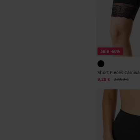
Sale
-60%
Short Pieces Camiva
Korting
Oorspronkelij
9,20 €
22,99 €