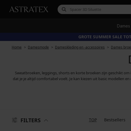
Dames
GROTE SUMMER SALE TOT
Home
Damesmode
Dameskleding en -accessoires
Dames broek
Sweatbroeken, leggings, shorts en korte broeken zijn geschikt om 
dat je je altijd comfortabel voelt. Je kan kiezen uit basic modell
FILTERS
TOP
Bestsellers