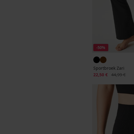
-50%
Sportbroek Zari
Korting
Oorspronkeli
22,50 €
44,99 €