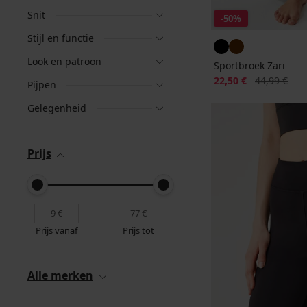
Snit
-50%
Stijl en functie
Look en patroon
Sportbroek Zari
Korting
Oorspronkeli
22,50 €
44,99 €
Pijpen
Gelegenheid
Prijs
Prijs vanaf
Prijs tot
Alle merken