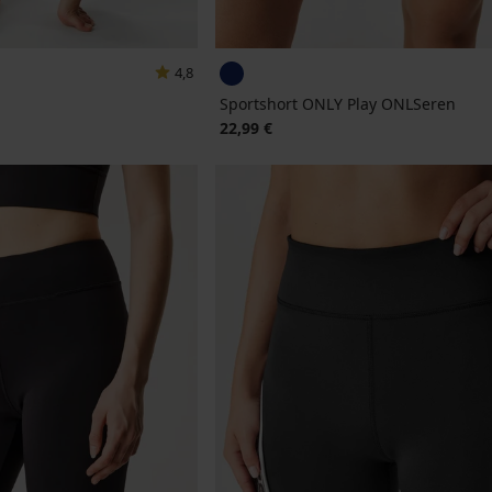
4,8
Sportshort ONLY Play ONLSeren
jke prijs
22,99 €