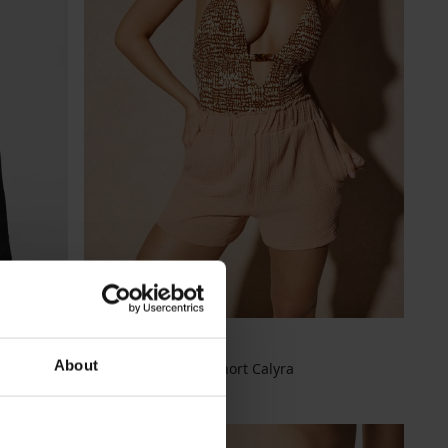
4,6
About
Mousseline strandshort Calyra
19,99 €
LIMITED