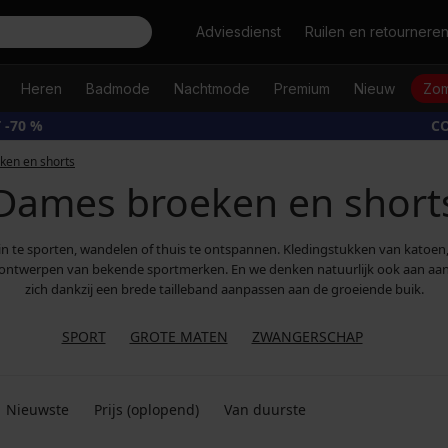
Zoeken
Adviesdienst
Ruilen en retournere
Heren
Badmode
Nachtmode
Premium
Nieuw
Zom
 -70 %
CO
en en shorts
Dames broeken en short
in te sporten, wandelen of thuis te ontspannen. Kledingstukken van katoen
en en ontwerpen van bekende sportmerken. En we denken natuurlijk ook aan 
zich dankzij een brede tailleband aanpassen aan de groeiende buik.
SPORT
GROTE MATEN
ZWANGERSCHAP
Nieuwste
Prijs (oplopend)
Van duurste