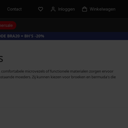
n
Contact
Inloggen
Winkelwagen
ersale
DE BRA20 = BH'S -20%
s
, comfortabele microvezels of functionele materialen zorgen ervoor
aanstaande moeders. Zij kunnen kiezen voor broeken en bermuda's die