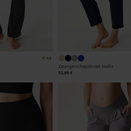
4,8
Zwangerschapsbroek Nadia
jke prijs
52,99 €