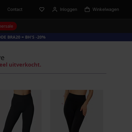
n
Contact
Inloggen
Winkelwagen
ersale
DE BRA20 = BH'S -20%
ve
eel uitverkocht.