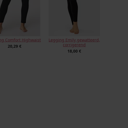
ng Comfort Highwaist
Legging Emily gewatteerd,
corrigerend
20,29 €
18,00 €