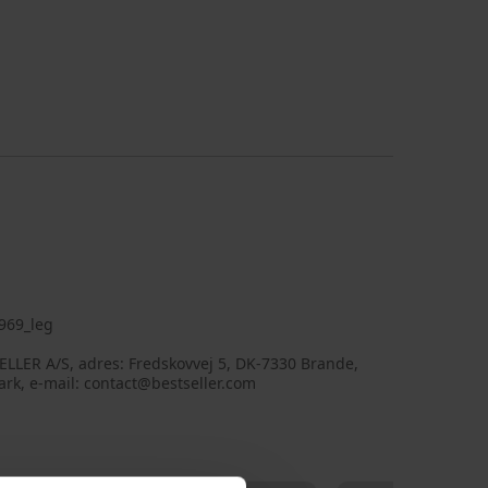
969_leg
LLER A/S, adres: Fredskovvej 5, DK-7330 Brande,
rk, e-mail: contact@bestseller.com