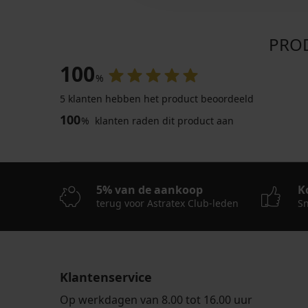
PROD
100
%
5 klanten hebben het product beoordeeld
100
%
klanten raden dit product aan
4,8
4,9
5% van de aankoop
K
terug voor Astratex Club-leden
Sn
Dames
body
Luxueuze
Belen
vormgevende
katoen
body
Livia
28,99
Klantenservice
€
60,99
€
Op werkdagen van 8.00 tot 16.00 uur