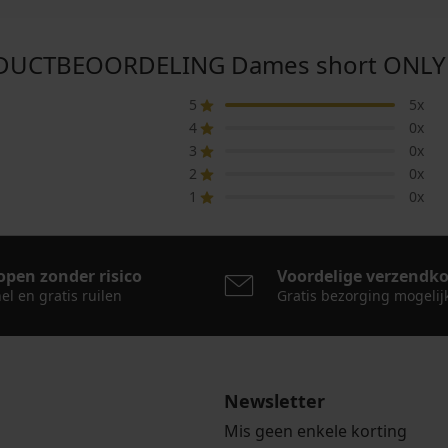
UCTBEOORDELING Dames short ONLY
5
5x
4
0x
3
0x
2
0x
1
0x
open zonder risico
Voordelige verzendk
el en gratis ruilen
Gratis bezorging mogelij
Newsletter
Mis geen enkele korting