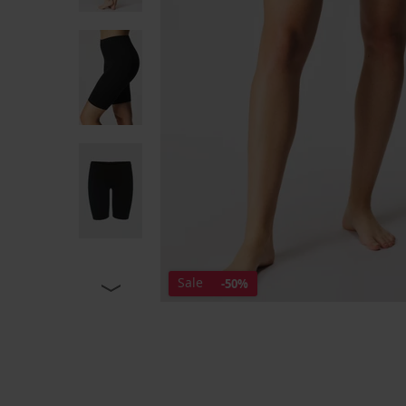
Sale
-50%