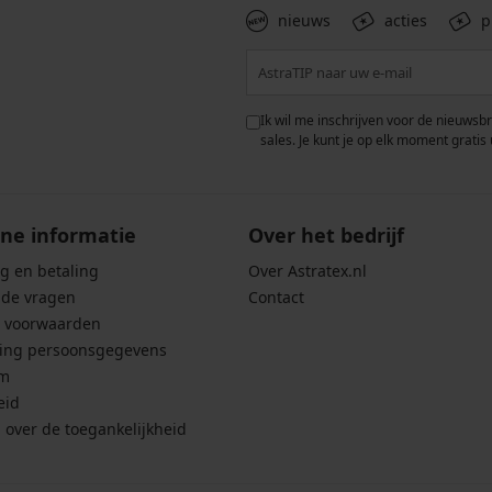
nieuws
acties
p
 met de verwerking van
Ik wil me inschrijven voor de nieuwsb
rwaarden voor de
bescherming van
sales. Je kunt je op elk moment gratis 
ne informatie
Over het bedrijf
g en betaling
Over Astratex.nl
lde vragen
Contact
 voorwaarden
ing persoonsgegevens
um
eid
g over de toegankelijkheid