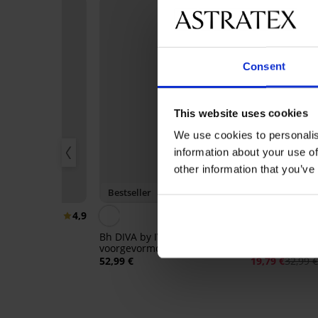
Consent
This website uses cookies
We use cookies to personalis
information about your use of
other information that you’ve
20
Bestseller
Korting -40%
4,9
4,9
 voorgevormd
Bh DIVA by IVA niet-
Beha Fili vers
nd
voorgevormd
beugels
52,99 €
19,79 €
32,99 
e:
BRA20