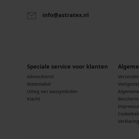
info@astratex.nl
Door het invoeren van je e-mailadres ga je akkoord
persoonsgegevens in overeenstemming met de voo
persoonsgegevens
.
Speciale service voor klanten
Algeme
Adviesdienst
Verzendin
Matentabel
Veelgeste
Uitleg van wassymbolen
Algemene
Klacht
Bescherm
Impress
Cookiebel
Verklarin