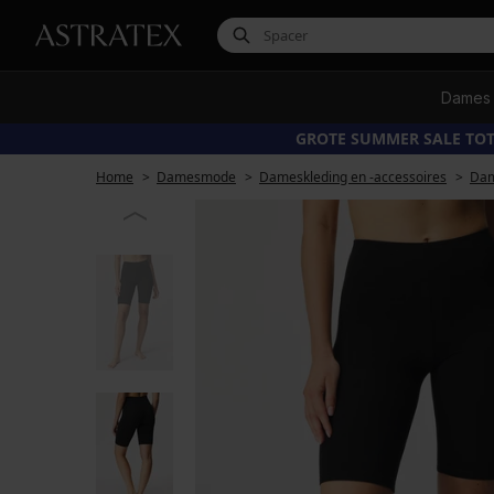
Dames
GROTE SUMMER SALE TOT
Home
Damesmode
Dameskleding en -accessoires
Dam