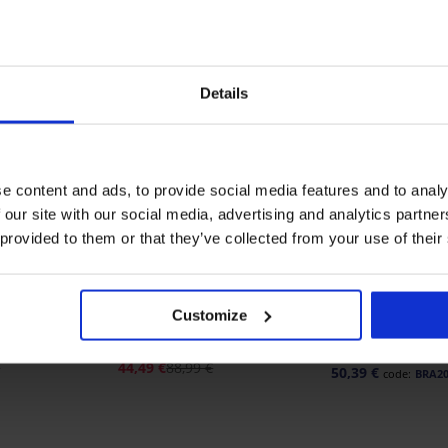
LIMITED
Details
e content and ads, to provide social media features and to analy
 our site with our social media, advertising and analytics partn
 provided to them or that they’ve collected from your use of their
Korting -50%
-20% BRA20
4,8
4,9
Customize
tevigd zonder
Sneldrogende bikinitop
Minimizer Spacer
Spacer Flowerkiss
62,99 €
€
44,49 €
88,99 €
50,39 €
code:
BRA2