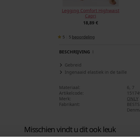
Legging Comfort Highwaist
Capri
18,89 €
5
|
5
beoordeling
BESCHRIJVING
Gebreid
Ingenaaid elastiek in de taille
Materiaal
6, 7
Artikelcode
15174
Merk
ONLY
Fabrikant
BESTSE
Denma
Misschien vindt u dit ook leuk