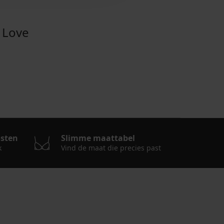
 Love
osten
Slimme maattabel
k
Vind de maat die precies past