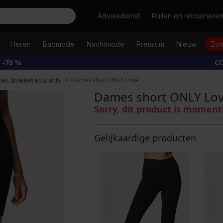
Zoeken
Adviesdienst
Ruilen en retournere
Heren
Badmode
Nachtmode
Premium
Nieuw
Zom
 -70 %
CO
es broeken en shorts
Dames short ONLY Love
Dames short ONLY Lo
Sorry, dit product is moment
Gelijkaardige producten