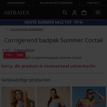
ADVIESDIENST
RUILEN EN RETOURNEREN
CONTACT
= BH'S -20%
GROTE SUMMER S
Corrigerende badpakken
Corrigerend badpak Summer Coctail
4,7
|
13
beoordeling
Sale
-70%
Sorry, dit product is momenteel uitverkocht.
Gelijkaardige producten