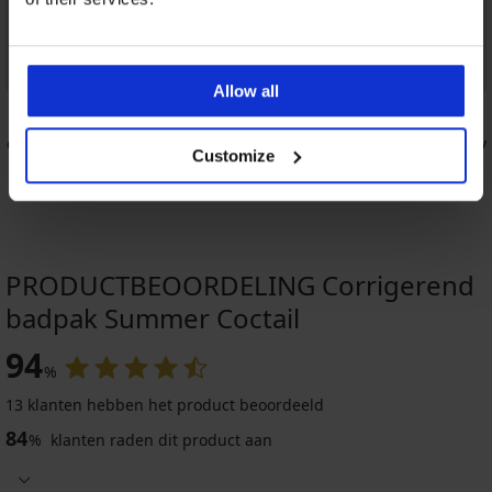
Korting -50%
Allow all
der
Afslankend badpak Alta II zonder
Bikini Anay
Customize
beugel
62,98 €
48,49 €
96,99 €
PRODUCTBEOORDELING Corrigerend
badpak Summer Coctail
94
%
13 klanten hebben het product beoordeeld
84
%
klanten raden dit product aan