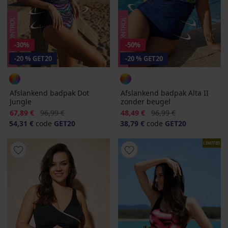
-30%
-50%
-20 % GET20
-20 % GET20
Afslankend badpak Dot
Afslankend badpak Alta II
Jungle
zonder beugel
Korting
Oorspronkelijke prijs
Korting
Oorspronkelijke prijs
67,89 €
96,99 €
48,49 €
96,99 €
54,31 €
code
GET20
38,79 €
code
GET20
LIMITED