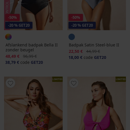
-50%
-50%
-20 % GET20
-20 % GET20
Afslankend badpak Bella II
Badpak Satin Steel-blue II
zonder beugel
Korting
Oorspronkelijke prijs
22,50 €
44,99 €
Korting
Oorspronkelijke prijs
48,49 €
96,99 €
18,00 €
code
GET20
38,79 €
code
GET20
LIMITED
LIMITED