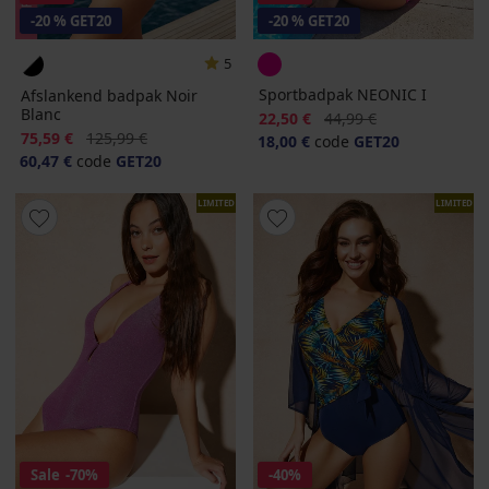
-20 % GET20
-20 % GET20
5
Sportbadpak NEONIC I
Afslankend badpak Noir
Blanc
Korting
Oorspronkelijke prijs
22,50 €
44,99 €
Korting
Oorspronkelijke prijs
75,59 €
125,99 €
18,00 €
code
GET20
60,47 €
code
GET20
LIMITED
LIMITED
Sale
-70%
-40%