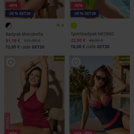
-40%
-50%
-20 % GET20
-20 % GET20
4
Sportbadpak NEONIC
Badpak Monobella
Korting
Oorspronkelijke prijs
Korting
Oorspronkelijke prijs
22,50 €
44,99 €
91,19 €
151,99 €
18,00 €
code
GET20
72,95 €
code
GET20
LIMITED
LIMITED
-40%
Sale
-30%