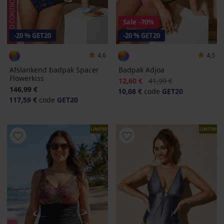
Sale
-70%
-20 % GET20
-20 % GET20
4,6
4,5
Afslankend badpak Spacer
Badpak Adjoa
Flowerkiss
Korting
Oorspronkelijke prijs
12,60 €
41,99 €
146,99 €
10,08 €
code
GET20
117,59 €
code
GET20
LIMITED
LIMITED