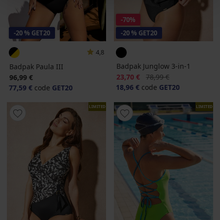
-70%
-20 % GET20
-20 % GET20
4,8
Badpak Junglow 3-in-1
Badpak Paula III
Korting
Oorspronkelijke prijs
23,70 €
78,99 €
96,99 €
18,96 €
code
GET20
77,59 €
code
GET20
LIMITED
LIMITED