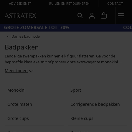
ADVIESDIENST
RUILEN EN RETOURNEREN
CONTACT
GROTE ZOMERSALE TOT -70%
Dames badmode
Badpakken
Eendelige zwempakken kunnen elk figuur flatteren. Ga voor de
beproefde klassieke snit of probeer onze extravagante monokini.
Sportieve vrouwen grijpen naar eendelige sportzwempakken
Meer tonen
gemaakt van chloor- en zeewaterbestendige materialen, terwijl
vrouwen met een vol figuur dol zullen zijn op onze corrigerende
zwempakken. In ons aanbod vind je eendelige badpakken voor
Monokini
Sport
grotere en voor kleinere bustes, met push-upeffect en met klassieke
beugels. Strapless eendelige zwempakken maken perfect gebruinde
schouders mogelijk. Of je nu de voorkeur geeft aan eenvoudige
Grote maten
Corrigerende badpakken
stukken of aan ontwerpen in retro-stijl, hier zal je iets een keuze
vinden.
Grote cups
Kleine cups