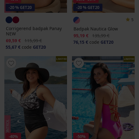
-20 % GET20
-20 % GET20
5
Corrigerend badpak Panay
Badpak Nautica Glow
NEW
Korting
Oorspronkelijke prijs
95,19 €
135,99 €
Korting
Oorspronkelijke prijs
69,59 €
115,99 €
76,15 €
code
GET20
55,67 €
code
GET20
LIMITED
LIMITED
-40%
-50%