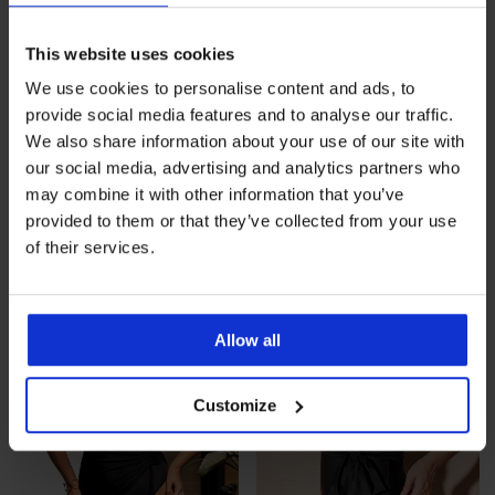
This website uses cookies
Sale
-50%
-30%
We use cookies to personalise content and ads, to
-20 % GET20
-20 % GET20
provide social media features and to analyse our traffic.
5
4,6
We also share information about your use of our site with
our social media, advertising and analytics partners who
Badpak Bao Gold
Badpak Tropic Glow
may combine it with other information that you’ve
Korting
Oorspronkelijke prijs
Korting
Oorspronkelijke prijs
30,00 €
59,99 €
30,79 €
43,99 €
24,00 €
code
GET20
24,63 €
code
GET20
provided to them or that they’ve collected from your use
of their services.
LIMITED
Allow all
Customize