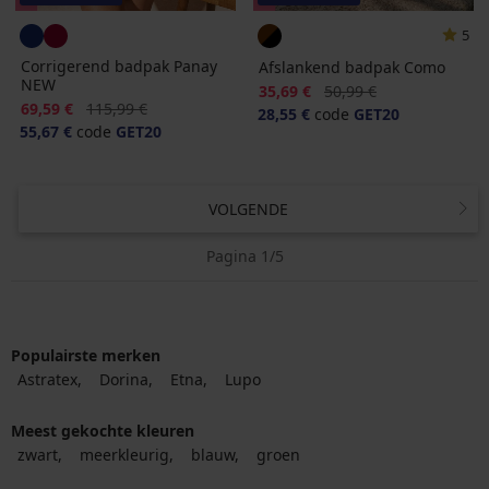
5
Corrigerend badpak Panay
Afslankend badpak Como
NEW
Korting
Oorspronkelijke prijs
35,69 €
50,99 €
Korting
Oorspronkelijke prijs
69,59 €
115,99 €
28,55 €
code
GET20
55,67 €
code
GET20
VOLGENDE
Pagina 1/5
Populairste merken
Astratex
Dorina
Etna
Lupo
Meest gekochte kleuren
zwart
meerkleurig
blauw
groen