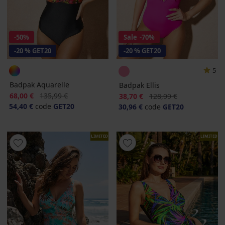
-50%
Sale
-70%
-20 % GET20
-20 % GET20
5
Badpak Aquarelle
Badpak Ellis
Korting
Oorspronkelijke prijs
68,00 €
135,99 €
Korting
Oorspronkelijke prijs
38,70 €
128,99 €
54,40 €
code
GET20
30,96 €
code
GET20
LIMITED
LIMITED