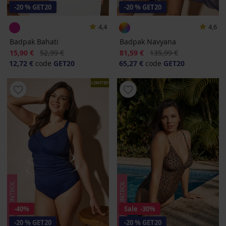
-20 % GET20
-20 % GET20
4,4
4,6
Badpak Bahati
Badpak Navyana
Korting
Oorspronkelijke prijs
Korting
Oorspronkelijke prijs
15,90 €
52,99 €
81,59 €
135,99 €
12,72 €
code
GET20
65,27 €
code
GET20
LIMITED
-40%
Sale
-30%
-20 % GET20
-20 % GET20