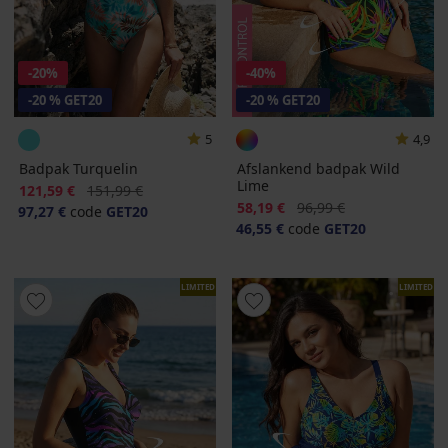
-20%
-40%
-20 % GET20
-20 % GET20
5
4,9
Badpak Turquelin
Afslankend badpak Wild
Lime
Korting
Oorspronkelijke prijs
121,59 €
151,99 €
Korting
Oorspronkelijke prijs
58,19 €
96,99 €
97,27 €
code
GET20
46,55 €
code
GET20
LIMITED
LIMITED