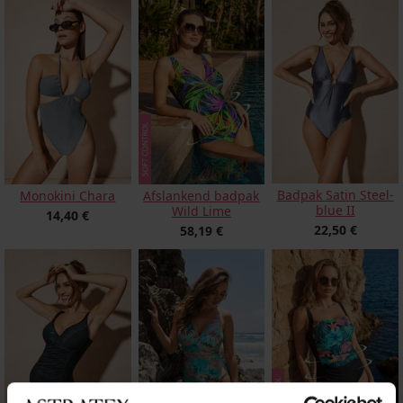
Badpak Satin Steel-
Monokini Chara
Afslankend badpak
blue II
Wild Lime
14,40 €
22,50 €
58,19 €