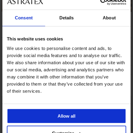
Badpak Maia
Badpak Turquelin
Badpak Sun Lily I
Consent
Details
About
Moonlight
121,59 €
47,99 €
109,89 €
This website uses cookies
BESCHRIJVING
We use cookies to personalise content and ads, to
VERZENDING EN BETALING
provide social media features and to analyse our traffic.
RUILEN
We also share information about your use of our site with
our social media, advertising and analytics partners who
ONDERHOUD EN WASSEN
may combine it with other information that you’ve
provided to them or that they’ve collected from your use
Misschien vindt u dit ook leuk
of their services.
Allow all