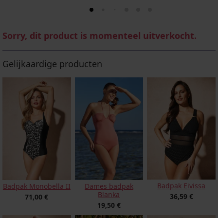
Sorry, dit product is momenteel uitverkocht.
Gelijkaardige producten
Badpak Eivissa
Badpak Monobella II
Dames badpak
Blanka
36,59 €
71,00 €
19,50 €