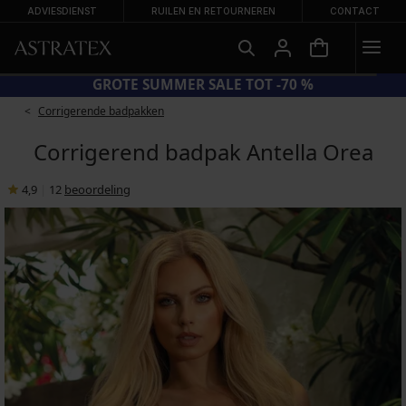
ADVIESDIENST
RUILEN EN RETOURNEREN
CONTACT
BRA20 = BH'S -20%
GROTE S
Corrigerende badpakken
Corrigerend badpak Antella Orea
4,9
|
12
beoordeling