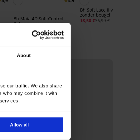
4,9
4,9
4,
Bh Soft Lace II voorgevormd
zonder beugel
Bh Maia 4D Soft Control
18,50 €
36,99 €
Deluxe voorgevormd
52,99 €
42,39 €
code:
BRA20
About
LIMITED
se our traffic. We also share
ers who may combine it with
 services.
Allow all
RATIS