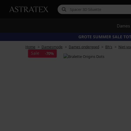
Dames
GROTE SUMMER SALE TOT
Home
Damesmode
Dames ondergoed
Bh's
Niet-vo
Sale
-70%