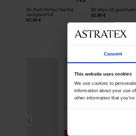
4,9
Bh Push Perfect Bardot
Bh Maia 4D gladmak
voorgevormd
52,99 €
67,99 €
Consent
This website uses cookies
We use cookies to personalis
information about your use of
other information that you’ve
1
Sale