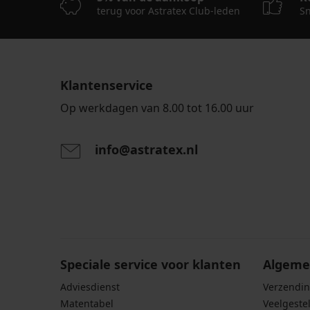
terug voor Astratex Club-leden
Sn
Klantenservice
Op werkdagen van 8.00 tot 16.00 uur
info@astratex.nl
Door het invoeren van je e-mailadres ga je akkoord
persoonsgegevens in overeenstemming met de voo
persoonsgegevens
.
Speciale service voor klanten
Algeme
Adviesdienst
Verzendin
Matentabel
Veelgeste