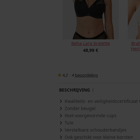
Beha Lara bralette
Bral
Her
48,99 €
4,2
|
4
beoordeling
BESCHRIJVING
Kwaliteits- en veiligheidscertifica
Zonder beugel
Niet-voorgevormde cups
Tule
Verstelbare schouderbandjes
Ook geschikt voor kleine borsten