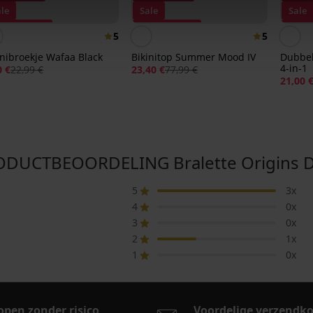
ale
Sale
Sale
orting -70%
Korting -70%
Korti
5
5
inibroekje Wafaa Black
Bikinitop Summer Mood IV
Dubbel
4-in-1
0 €
22,99 €
23,40 €
77,99 €
21,00 
DUCTBEOORDELING Bralette Origins 
5
3x
4
0x
3
0x
2
1x
1
0x
open zonder risico
Voordelige verzendk