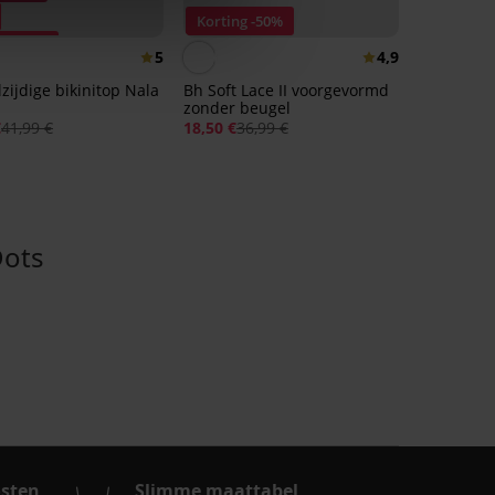
Korting -50%
ng -50%
5
4,9
zijdige bikinitop Nala
Bh Soft Lace II voorgevormd
zonder beugel
€
41,99 €
18,50 €
36,99 €
Dots
osten
Slimme maattabel