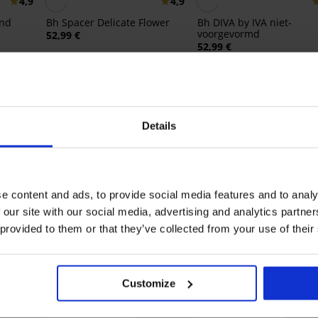
4,9
4,9
end
Bh Spacer Delicate Flower
Bh DIVA by IVA niet-
voorgevormd
52,99 €
52,99 €
Ontdek vergelijkbare stukken
Details
LIMITED
LIMITED
e content and ads, to provide social media features and to analy
 our site with our social media, advertising and analytics partn
 provided to them or that they’ve collected from your use of their
Customize
+1 GRATIS
1+1 GRATIS
1+1 G