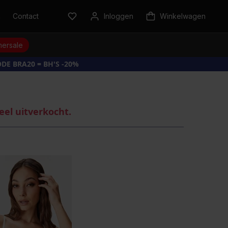
n
Contact
Inloggen
Winkelwagen
ersale
DE BRA20 = BH'S -20%
eel uitverkocht.