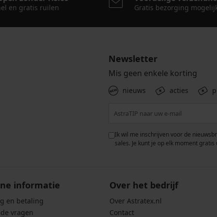
el en gratis ruilen
Gratis bezorging mogelij
Newsletter
Mis geen enkele korting
nieuws
acties
p
 met de verwerking van
Ik wil me inschrijven voor de nieuwsb
rwaarden voor de
bescherming van
sales. Je kunt je op elk moment gratis 
ne informatie
Over het bedrijf
g en betaling
Over Astratex.nl
lde vragen
Contact