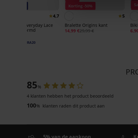
S
-20% BRA20
Korting -50%
K
4,7
5
Bh Bellinda Everyday Lace
Bralette Origins kant
Bik
niet-voorgevormd
14,99 €
29,99 €
6,9
20,99 €
16,79 €
code:
BRA20
PRO
85
%
4 klanten hebben het product beoordeeld
100
%
klanten raden dit product aan
5% van de aankoop
K