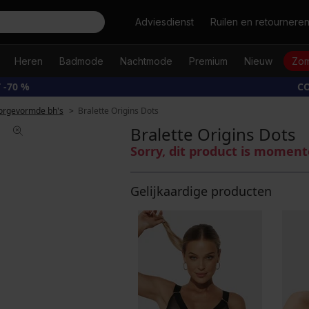
Zoeken
Adviesdienst
Ruilen en retournere
Heren
Badmode
Nachtmode
Premium
Nieuw
Zom
 -70 %
CO
orgevormde bh's
Bralette Origins Dots
Bralette Origins Dots
Sorry, dit product is moment
Gelijkaardige producten