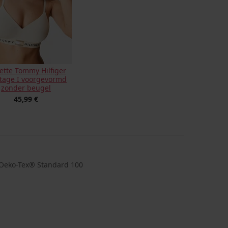
ette Tommy Hilfiger
itage I voorgevormd
zonder beugel
45,99 €
at Oeko-Tex® Standard 100