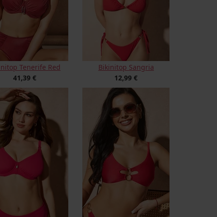
initop Tenerife Red
Bikinitop Sangria
41,39 €
12,99 €