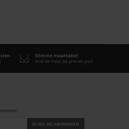
osten
Slimme maattabel
k
Vind de maat die precies past
romoties
IK WIL ME ABONNEREN