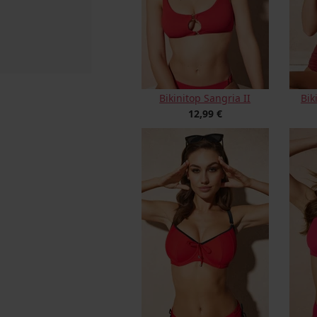
Bikinitop Sangria II
Bik
12,99 €