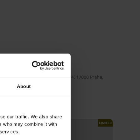
olyamide, 20% Elastaan
aiaDione
ex
TEX a.s., adres: Na Maninách 315/4, 17000 Praha,
ia, e-mail: gpsr@astratex.com
About
se our traffic. We also share
LIMITED
ers who may combine it with
 services.