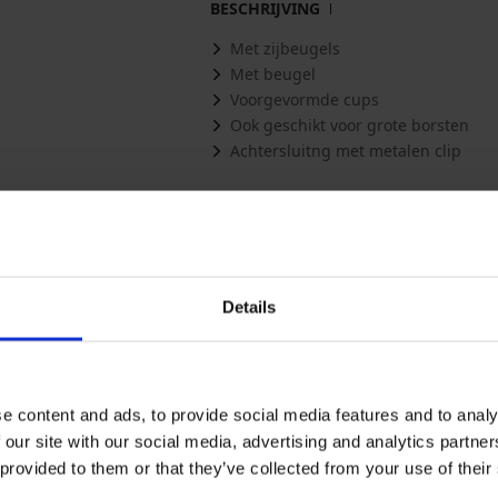
BESCHRIJVING
Met zijbeugels
Met beugel
Voorgevormde cups
Ook geschikt voor grote borsten
Achtersluitng met metalen clip
Materiaal
80% P
Artikelcode
P817M
Merk
Astrat
Fabrikant
ASTRA
Czech
Details
Meer tonen
Misschien vindt u dit ook leuk
e content and ads, to provide social media features and to analy
 our site with our social media, advertising and analytics partn
 provided to them or that they’ve collected from your use of their