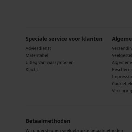
Door het invoeren van je e-mailadres ga je akkoord
persoonsgegevens in overeenstemming met de voo
persoonsgegevens
.
Speciale service voor klanten
Algeme
Adviesdienst
Verzendin
Matentabel
Veelgeste
Uitleg van wassymbolen
Algemene
Klacht
Bescherm
Impress
Cookiebel
Verklarin
Betaalmethoden
Wij ondersteunen veelgebruikte betaalmethoden