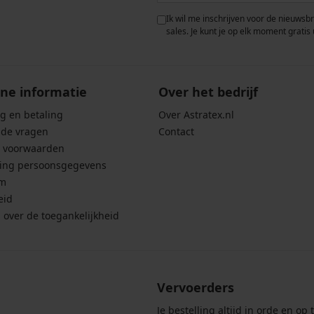
 met de verwerking van
Ik wil me inschrijven voor de nieuwsb
rwaarden voor de
bescherming van
sales. Je kunt je op elk moment gratis 
ne informatie
Over het bedrijf
g en betaling
Over Astratex.nl
lde vragen
Contact
 voorwaarden
ing persoonsgegevens
um
eid
g over de toegankelijkheid
Vervoerders
Je bestelling altijd in orde en op t