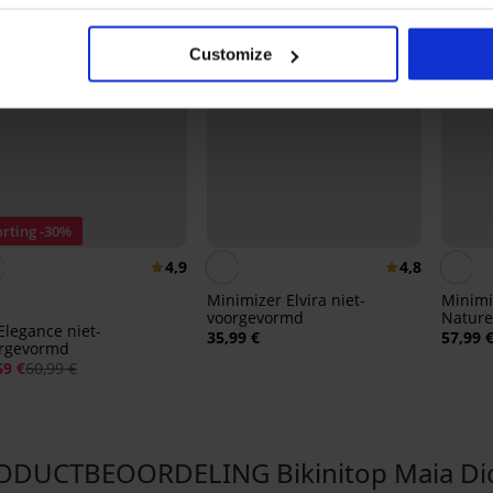
Customize
rting -30%
4,9
4,8
Minimizer Elvira niet-
Minimi
voorgevormd
Nature
Elegance niet-
35,99 €
57,99 
rgevormd
69 €
60,99 €
ODUCTBEOORDELING Bikinitop Maia Di