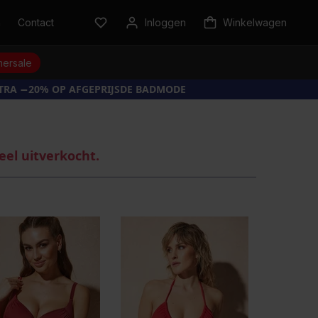
n
Contact
Inloggen
Winkelwagen
ersale
XTRA −20% OP AFGEPRIJSDE BADMODE
eel uitverkocht.