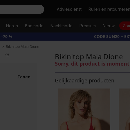
Zoeken
Adviesdienst
Ruilen en retournere
Heren
Badmode
Nachtmode
Premium
Nieuw
Zom
 -70 %
CODE SUN20 = E
Bikinitop Maia Dione
Bikinitop Maia Dione
Sorry, dit product is moment
Tonen
Gelijkaardige producten