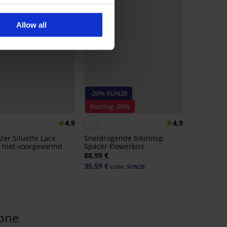
Allow all
-20% SUN20
Korting -50%
4,9
4,9
zer Siluette Lace
Sneldrogende bikinitop
 niet-voorgevormd
Spacer Flowerkiss
€
88,99 €
35,59 €
code:
SUN20
one