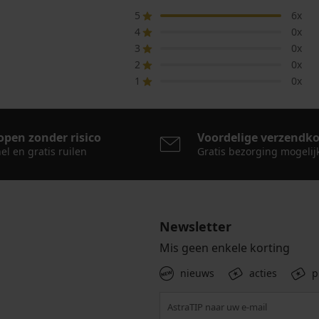
5
6x
4
0x
3
0x
2
0x
1
0x
open zonder risico
Voordelige verzendk
el en gratis ruilen
Gratis bezorging mogelij
Newsletter
Mis geen enkele korting
nieuws
acties
p