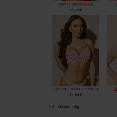
Dames bikinitop Lili
65,79 €
B
Bikinitop Precious push-up
51,09 €
5
|
6
beoordeling