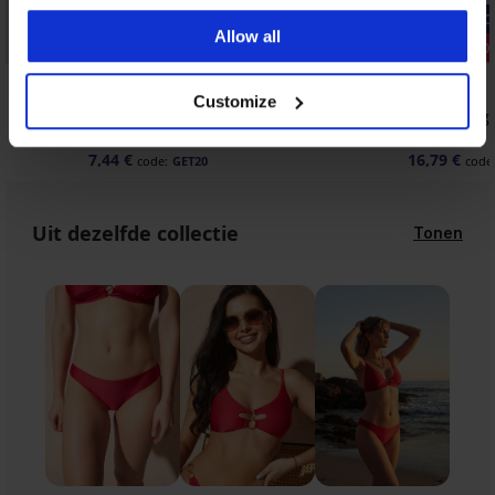
-20% GET20
-20% GET20
Allow all
Sale
Korting -50
Korting -70%
5
5
Customize
Dames bikinitop Babita II
Bikini Sang
30,99 €
41,98 €
7,44 €
16,79 €
code:
GET20
code
Uit dezelfde collectie
Tonen